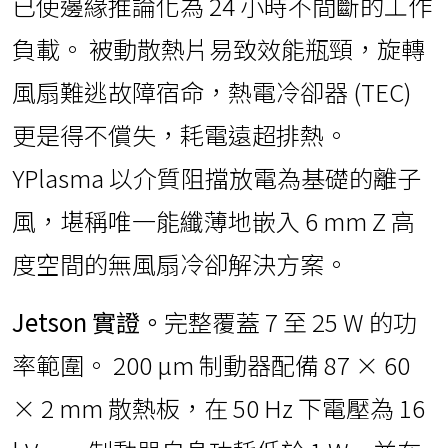
已使邊緣推論化為 24 小時不間斷的工作
負載。 被動散熱片易致效能瓶頸，旋轉
風扇難逃故障宿命，熱電冷卻器 (TEC)
更是得不償失，耗電遠超排熱。
YPlasma 以介質阻擋放電為基礎的離子
風，堪稱唯一能纖薄地嵌入 6 mm Z 高
度空間的無風扇冷卻解決方案。
Jetson 實證。
完整覆蓋 7 至 25 W 的功
率範圍。 200 µm 制動器配備 87 × 60
× 2 mm 散熱板，在 50 Hz 下電壓為 16