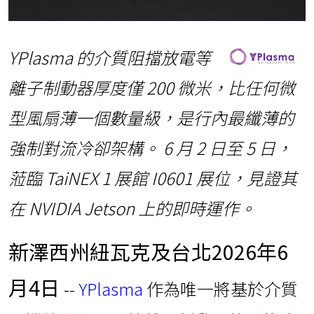
YPlasma 的介質阻擋放電等
離子制動器厚度僅 200 微米，比任何微
型風扇薄一個數量級，是行內最纖薄的
強制對流冷卻架構。 6 月 2 日至 5 日，
蒞臨 TaiNEX 1 展館 I0601 展位，見證其
在 NVIDIA Jetson 上的即時運作。
新澤西州紐瓦克及台北
2026年6
月4日
--
YPlasma
作為唯一將基於介質