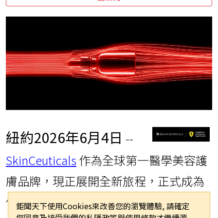
紐約
2026年6月4日
--
SkinCeuticals
作為全球第一醫學美容護
膚品牌，現正展開全新旅程，正式成為
傳奇一級方程式車隊 Scuderia Ferrari
鉅聞天下使用Cookies來改善您的瀏覽體驗, 請確定
您同意及接受我們的私隱政策與使用條款才繼續瀏