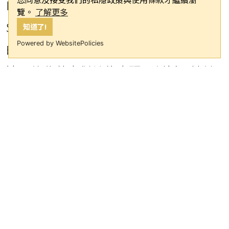
HP 的官方合作夥伴。 此合作為
覽。
了解更多
Scuderia Ferrari HP 開創護膚夥伴關係
知道了!
Powered by WebsitePolicies
的先河，多年合作將兩個品牌緊密相
連，彼此共享對效能表現、創新及精益
求精的堅定信念。
照片由 SkinCeuticals 提供