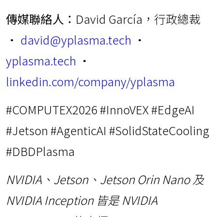
傳媒聯絡人：
David García，行政總裁
•
david@yplasma.tech
•
yplasma.tech
•
linkedin.com/company/yplasma
#COMPUTEX2026 #InnoVEX #EdgeAI
#Jetson #AgenticAI #SolidStateCooling
#DBDPlasma
NVIDIA、Jetson、Jetson Orin Nano 及
NVIDIA Inception 皆是 NVIDIA