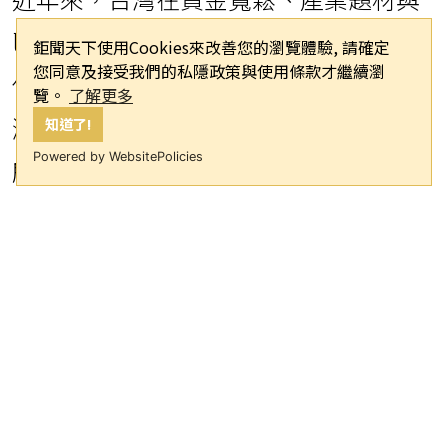
近年來，台灣在資金寬鬆、產業題材與
鉅聞天下使用Cookies來改善您的瀏覽體驗, 請確定
區域建設利多帶動下，房價持續攀升，
您同意及接受我們的私隱政策與使用條款才繼續瀏
但民眾收入成長速度卻明顯追不上房價
覽。
了解更多
知道了!
漲幅。永慶房產集團根據財政部的綜合
Powered by WebsitePolicies
所得稅初步核定專冊，統計2018年與
2023年各縣市平均每戶報稅綜合所得
額，與實價登錄中同時期的住宅平均單
價變化，發現七大都會區在報稅所得額
上只有台北、新竹縣市呈正成長，其餘
五都都出現負成長現象；對比房價的漲
幅來看，除台北之外，六大都會區房價