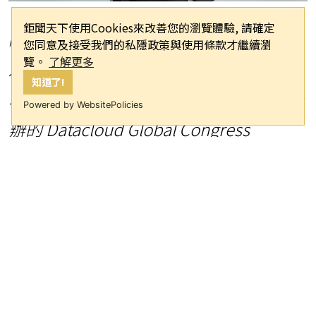
鉅聞天下使用Cookies來改善您的瀏覽體驗, 請確定
隨着全球對人工智能、雲端
您同意及接受我們的私隱政策與使用條款才繼續瀏
覽。
了解更多
及數據基礎設施的需求加速
知道了!
增長，DAMAC Digital 出席在法國康城舉
Powered by WebsitePolicies
辦的 Datacloud Global Congress
2026（2026 年數據雲端全球大會）
法國康城及阿聯酋杜拜
2026年6
月3日
-- DAMAC Digital 作為 DAMAC
Group 擁有的全球數碼基礎設施供應
商，宣佈其規劃中的資訊科技 (IT) 容量