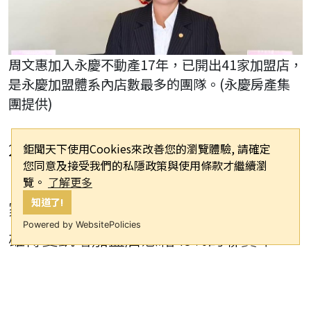
周文惠加入永慶不動產17年，已開出41家加盟店，
是永慶加盟體系內店數最多的團隊。(永慶房產集
團提供)
2025年永慶加盟體系全台共產生11家
鉅聞天下使用Cookies來改善您的瀏覽體驗, 請確定
您同意及接受我們的私隱政策與使用條款才繼續瀏
「億級加盟店」，其中高雄市便佔了3
覽。
了解更多
知道了!
家，區域實力不容小覷。永慶不動產高
Powered by WebsitePolicies
雄博愛凱璿加盟店憑藉49%的聯賣率，
去年成功達成億元業績里程碑，且已連
續三年業績破億，穩坐億級店之列。店