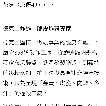
茶凍（原價49元）。
德克士炸雞｜脆皮炸雞專家
德克士堅持「做最專業的脆皮炸雞」，
嚴守358道製作工序，從嚴選雞肉規格、
獨家私房醃醬、低溫秘製脆漿，到獨特
的裹粉兩扣一拍工法與高溫速炸鎖汁技
術，只為呈現「金黃、皮脆、肉嫩、多
汁」的極致口感。