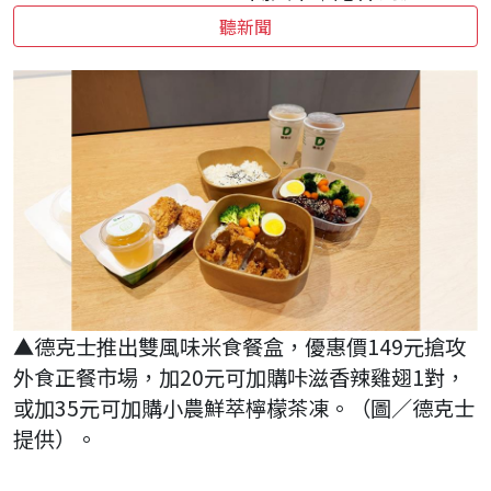
聽新聞
▲德克士推出雙風味米食餐盒，優惠價149元搶攻
外食正餐市場，加20元可加購咔滋香辣雞翅1對，
或加35元可加購小農鮮萃檸檬茶凍。（圖／德克士
提供）。