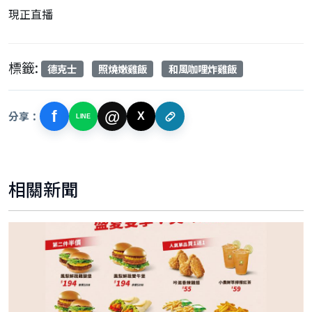
現正直播
標籤:
德克士
照燒嫩雞飯
和風咖哩炸雞飯
f
@
分享：
X
LINE
相關新聞