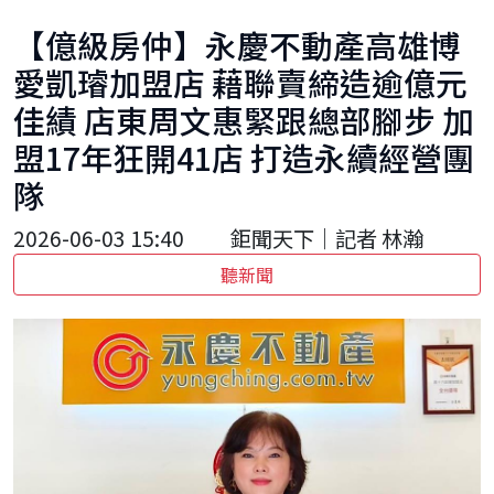
【億級房仲】永慶不動產高雄博
愛凱璿加盟店 藉聯賣締造逾億元
佳績 店東周文惠緊跟總部腳步 加
盟17年狂開41店 打造永續經營團
隊
2026-06-03 15:40
鉅聞天下｜記者 林瀚
聽新聞