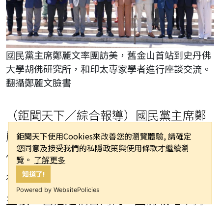
國民黨主席鄭麗文率團訪美，舊金山首站到史丹佛
大學胡佛研究所，和印太專家學者進行座談交流。
翻攝鄭麗文臉書
（鉅聞天下／綜合報導）國民黨主席鄭
麗文率團訪美，美國時間2日首站到史丹
鉅聞天下使用Cookies來改善您的瀏覽體驗, 請確定
您同意及接受我們的私隱政策與使用條款才繼續瀏
佛大學胡佛研究所，和印太專家學者進
覽。
了解更多
知道了!
行座談交流。鄭麗文在座談中提出三項
Powered by WebsitePolicies
主張，包括建構台灣的AI國防戰略；持