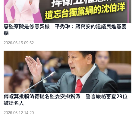
廢監察院是修憲契機 平秀琳：蔣萬安的建議民進黨要
聽
2026-06-15 09:52
傅崐萁批賴清德提名監委安撫獨派 誓言嚴格審查29位
被提名人
2026-06-12 14:20