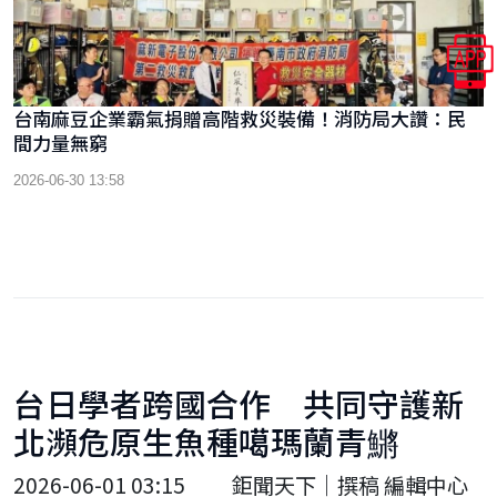
台南麻豆企業霸氣捐贈高階救災裝備！消防局大讚：民
間力量無窮
2026-06-30 13:58
台日學者跨國合作 共同守護新
北瀕危原生魚種噶瑪蘭青鱂
2026-06-01 03:15
鉅聞天下｜撰稿 編輯中心