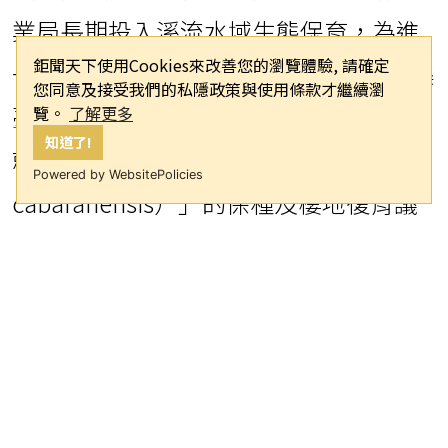
業局長期投入溪流水域生態保育，為進
鉅聞天下使用Cookies來改善您的瀏覽體驗, 請確定
一步推動原生魚種復育，於5月18日邀集
您同意及接受我們的私隱政策與使用條款才繼續瀏
臺灣與日本淡水魚類領域的權威學者，
覽。
了解更多
知道了!
就瀕危原生魚類「噶瑪蘭青鱂（Oryzias
Powered by WebsitePolicies
cabaranensis）」的保種及棲地復育議
題進行跨國學術座談。會後專家團隊實
地前往新北市北勢溪源頭進行現場勘
查，展現新北市保護珍稀原生物種與維
護水域生態的積極作為。
此次座談匯集臺日雙方青鱂魚研究領域