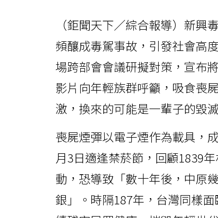
（鉅聞天下／綜合報導）新興
頻釀成毒駕事故，引發社會高
場跨部會會議研擬對策，宣布
影片向年輕族群呼籲，吸食喪
激，換來的可能是一輩子的毀
喪屍煙彈以電子煙作為載具，成
月3日適逢禁菸節，回顧1839
動，恐導致「數十年後，中原
銀」。時隔187年，台灣同樣