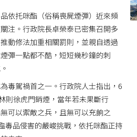
毒品依托咪酯（俗稱喪屍煙彈）近來頻
度關注。行政院長卓榮泰已密集召開多
將推動修法加重相關罰則，並親自透過
屍煙彈一點都不酷，短短幾秒鐘的刺
滅。
為毒駕禍首之一。行政院人士指出，6
年林則徐虎門銷煙，當年若未果斷行
幾無可以禦敵之兵，且無可以充餉之
面臨毒品侵害的嚴峻挑戰，依托咪酯正持