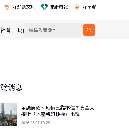
好好聽文創
健康時報
好享買
社會
財經
公益
重磅消息
單憑房價、地價已靠不住？資金大
遷徙「地產新印鈔機」出現
2026-08-07 10:28