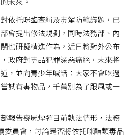
代的未來。
針對依托咪酯查緝及毒駕防範議題，已
等部會提出修法規劃，同時法務部、內
機關也研擬精進作為，近日將對外公布
調，政府對毒品犯罪深惡痛絕，未來將
力道，並向青少年喊話：大家不會吃過
該嘗試有毒物品，千萬別為了跟風或一
務部報告喪屍煙彈目前執法情形，法務
議委員會，討論是否將依托咪酯類毒品