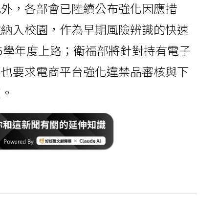
此外，各部會已陸續公布強化因應措
檢納入校園，作為早期風險辨識的快速
15學年度上路；衛福部將針對持有電子
部也要求電商平台強化違禁品審核與下
道。