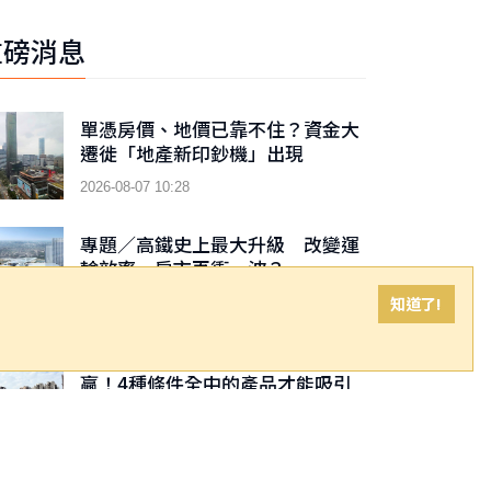
重磅消息
單憑房價、地價已靠不住？資金大
遷徙「地產新印鈔機」出現
2026-08-07 10:28
專題／高鐵史上最大升級 改變運
輸效率 房市再衝一波？
知道了!
2026-08-07 10:28
「青安3.0」上路 蛋黃區不再穩
贏！4種條件全中的產品才能吸引
買方
2026-08-07 10:27
青安3.0上路放大市場分化 申貸