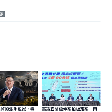
部
不掉的派系包袱，毒
高鐵宜蘭延伸案拍板定案 南