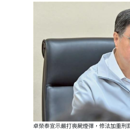
卓榮泰宣示嚴打喪屍煙彈，修法加重刑