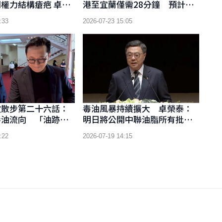
權力結構瘡疤 卓榮
港至宜蘭僅需28分鐘 預計核
派系重組風向球
定後11年通車
:33
2026-07-23 15:05
政散步第二十六話：
毒油風暴持續擴大 卓榮泰：
毒油流向 「油跡可
明日將公開中聯油脂所有批號
食安資訊缺口
油品完整檢驗結果
:22
2026-07-19 14:15