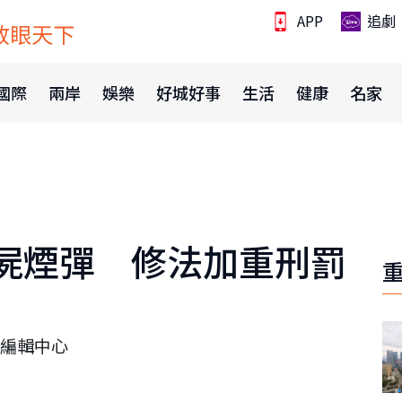
APP
追劇
放眼天下
國際
兩岸
娛樂
好城好事
生活
健康
名家
屍煙彈 修法加重刑罰
編輯中心