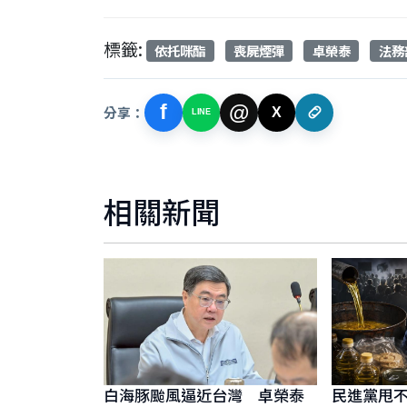
標籤:
依托咪酯
喪屍煙彈
卓榮泰
法務
f
@
分享：
X
LINE
相關新聞
白海豚颱風逼近台灣 卓榮泰
民進黨甩