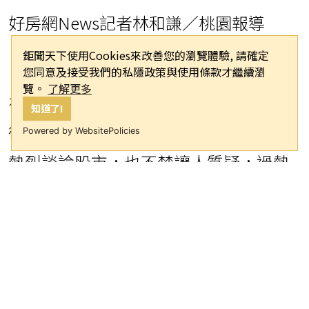
好房網News記者林和謙／桃園報導
鉅聞天下使用Cookies來改善您的瀏覽體驗, 請確定
您同意及接受我們的私隱政策與使用條款才繼續瀏
覽。
了解更多
在AI浪潮、科技業帶動之下，台股火熱
知道了!
衝破四萬點，各類工作者、大學生都在
Powered by WebsitePolicies
熱烈談論股市，也不禁讓人質疑，過熱
的股市會不會有風險出現？而房市後續
會不會再吸引一波資金挹注？以北台灣
來說，哪個區域的房市更是不可忽視？
寶麟廣告專案協理陳茗濠表示，台股持