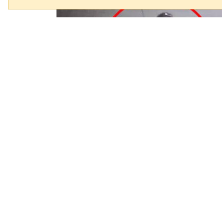
高雄通緝犯毒駕拒檢瘋狂逃竄，沿途逆向
提供
（鉅聞天下／綜合報導）高雄市
街頭追逐戰，一名43歲兵姓男