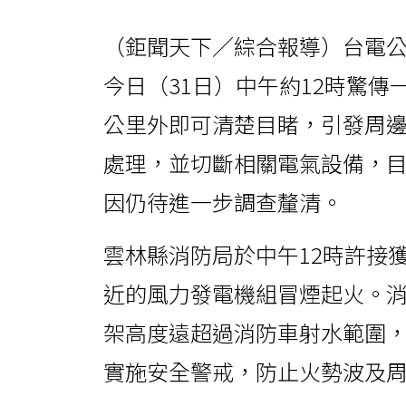
（鉅聞天下／綜合報導）台電
今日（31日）中午約12時驚
公里外即可清楚目睹，引發周
處理，並切斷相關電氣設備，
因仍待進一步調查釐清。
雲林縣消防局於中午12時許接
近的風力發電機組冒煙起火。
架高度遠超過消防車射水範圍
實施安全警戒，防止火勢波及