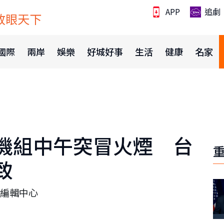
APP
追劇
放眼天下
國際
兩岸
娛樂
好城好事
生活
健康
名家
機組中午突冒火煙 台
致
編輯中心