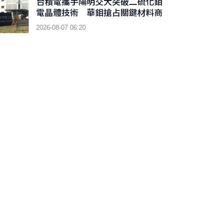
台積電攜手陽明交大突破二硫化鉬
電晶體技術 華鉬搶占關鍵材料商
機
2026-08-07 06:20