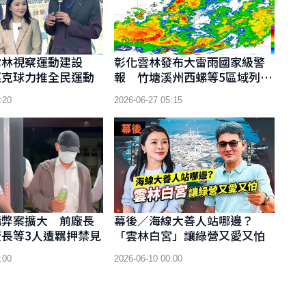
雲林視察運動建設
彰化雲林發布大雷雨國家級警
匹克球力推全民運動
報 竹塘溪州西螺等5區域列入
警戒
:20
2026-06-27 05:15
購弊案擴大 前廠長
幕後／海線大善人站哪邊？
長等3人遭羈押禁見
「雲林白宮」讓綠營又愛又怕
:00
2026-06-10 00:00