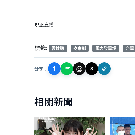
現正直播
標籤:
雲林縣
麥寮鄉
風力發電場
台電
f
@
分享：
X
LINE
相關新聞