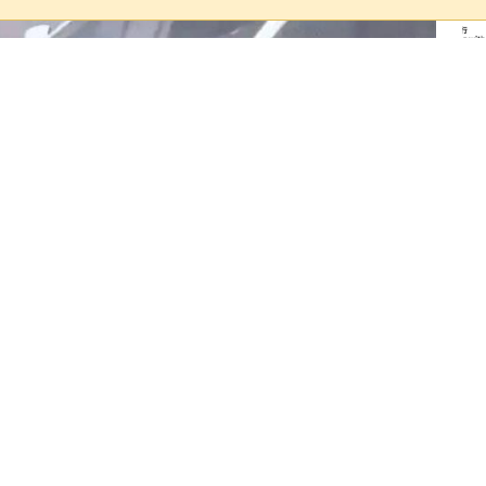
闖紅燈，落網慘吞28張罰單共23萬。鳳山分局
鳳山區昨晚（30日）上演一場驚險的
子騎乘機車遇警攔查時拒絕配合，不僅