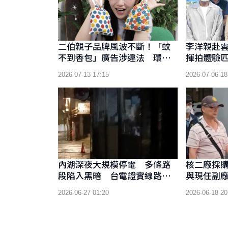
二伯親子品牌風波不斷！「蚊
李洋親赴
不到香包」廣告涉違法 環保
揮拍體驗
局勒令下架
2026-07-13 17:15
2026-07-06 18
內湖深夜大規模停電 多條路
核二廠採
段陷入黑暗 台電證實線路故
與現任副廠
障緊急搶修
2026-06-27 01:20
2026-06-18 20