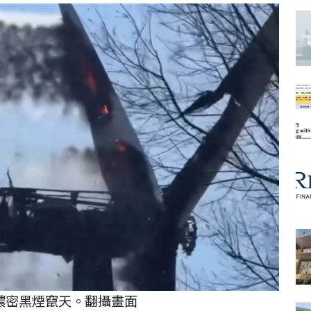
濃密黑煙竄天。翻攝畫面