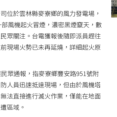
公司位於雲林縣麥寮鄉的風力發電場，
傳一部風機起火冒煙，濃密黑煙竄天，數
邊民眾關注。台電獲報後隨即派員趕往
目前現場火勢已未再延燒，詳細起火原
獲民眾通報，指麥寮鄉豐安路951號附
消防人員迅速抵達現場，但由於風機塔
，無法直接進行滅火作業，僅能在地面
周遭區域。