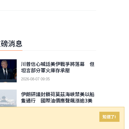
重磅消息
川普信心喊話美伊戰爭將落幕 但
坦言部分軍火庫存承壓
2026-08-07 09:05
伊朗研議封鎖荷莫茲海峽禁美以船
隻通行 國際油價應聲飆漲逾3美
元
2026-08-07 08:25
知道了!
疑被詐十億 慈濟：採購疫苗費用