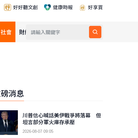
好好聽文創
健康時報
好享買
社會
財經
公益
重磅消息
川普信心喊話美伊戰爭將落幕 但
坦言部分軍火庫存承壓
2026-08-07 09:05