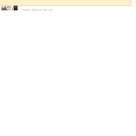
已核銷
2026-08-07 08:18
Rivermap 推出香港核心科技指
數，為核心科技板塊建立全新基準
2026-08-07 08:00
迴旋鏢來了？昔勸慈濟勿信揙客被
罵「謀財害命」 網友熱議還陳時
中公道
2026-08-07 07:28
台積電攜手陽明交大突破二硫化鉬
電晶體技術 華鉬搶占關鍵材料商
機
2026-08-07 06:20