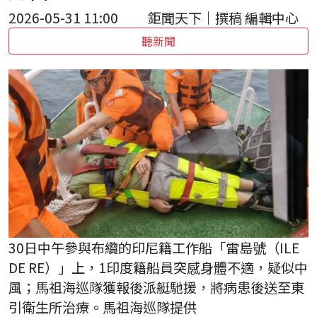
2026-05-31 11:00
鉅聞天下｜撰稿 編輯中心
聽新聞
30日中午參與布纜的印尼籍工作船「雷島號（ILE
DE RE）」上，1印度籍船員突感身體不適，疑似中
風；馬祖海巡隊獲報後派艇馳援，將病患後送至東
引衛生所治療。馬祖海巡隊提供