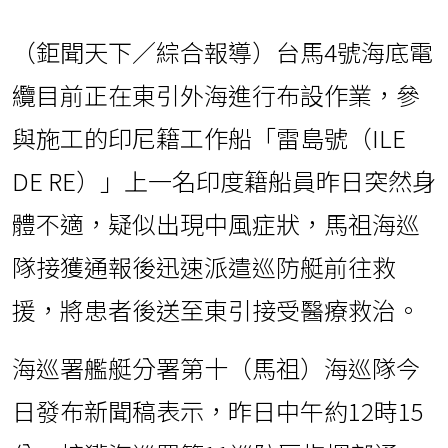
（鉅聞天下／綜合報導）台馬4號海底電
纜目前正在東引外海進行布設作業，參
與施工的印尼籍工作船「雷島號（ILE
DE RE）」上一名印度籍船員昨日突然身
體不適，疑似出現中風症狀，馬祖海巡
隊接獲通報後迅速派遣巡防艇前往救
援，將患者後送至東引接受醫療救治。
海巡署艦艇分署第十（馬祖）海巡隊今
日發布新聞稿表示，昨日中午約12時15