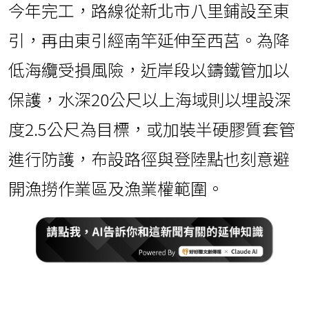
今年完工，路線從新北市八里鋪設至東
引，再由東引經南竿延伸至西莒。為降
低海纜受損風險，近岸段以鑄鐵管加以
保護，水深20公尺以上海域則以埋設深
度2.5公尺為目標，或加裝半硬膠質套管
進行防護，布設路徑與登陸點也刻意避
開漁撈作業區及漁業權範圍。