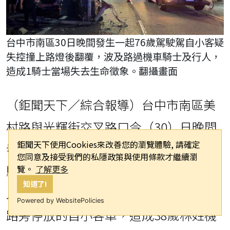
台中市南區30日晚間發生一起76歲駕駛駕自小客疑
失控撞上路燈後翻覆，波及路過機車騎士及行人，
造成1騎士當場失去生命徵象。翻攝畫面
（鉅聞天下／綜合報導）台中市南區美
村路與光輝街交叉路口今（30）日晚間
鉅聞天下使用Cookies來改善您的瀏覽體驗, 請確定
發生嚴重車禍，一輛由76歲莊姓男子駕
您同意及接受我們的私隱政策與使用條款才繼續瀏
駛的小客車，疑似不明原因偏離車道衝
覽。
了解更多
知道了!
入對向，迎面撞上一輛機車，同時波及
Powered by WebsitePolicies
路旁停放的自小客車，造成38歲林姓機