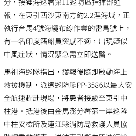
分，接獲海巡署第11巡防區指揮部通
報，在東引西沙東南方約2.2浬海域，正
執行台馬4號海纜布線作業的雷島號上，
有一名印度籍船員突感不適，出現疑似
中風症狀，情況緊急需立即送醫。
馬祖海巡隊指出，獲報後隨即啟動海上
救援機制，派遣巡防艇PP-3586以最大安
全航速趕赴現場，將患者接駁至東引中
柱港。抵港後由金馬澎分署第十岸巡隊
中柱安檢所及連江縣消防局救護人員協