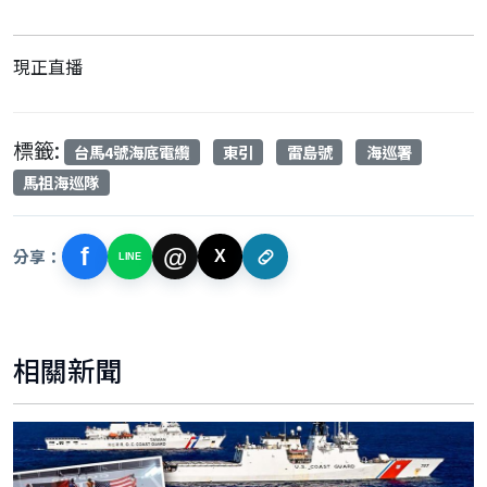
現正直播
標籤:
台馬4號海底電纜
東引
雷島號
海巡署
馬祖海巡隊
f
@
分享：
X
LINE
相關新聞