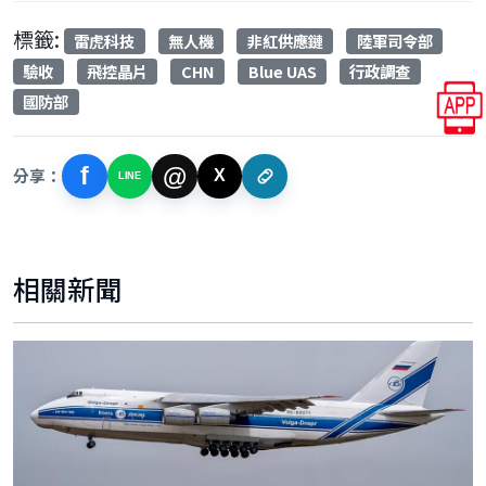
標籤:
雷虎科技
無人機
非紅供應鏈
陸軍司令部
驗收
飛控晶片
CHN
Blue UAS
行政調查
國防部
f
@
分享：
X
LINE
相關新聞