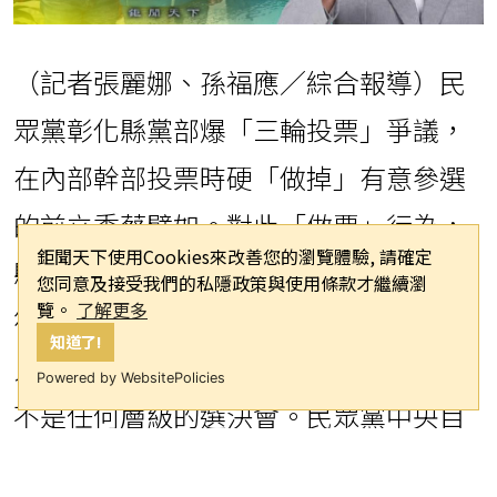
（記者張麗娜、孫福應／綜合報導）民
眾黨彰化縣黨部爆「三輪投票」爭議，
在內部幹部投票時硬「做掉」有意參選
的前立委蔡壁如。對此「做票」行為，
鉅聞天下使用Cookies來改善您的瀏覽體驗, 請確定
縣黨部嚴正駁斥，強調「完全與事實不
您同意及接受我們的私隱政策與使用條款才繼續瀏
覽。
了解更多
符」，說當天是「彰化小草協會」發起
知道了!
人會議，並非民眾黨正式黨務會議，更
Powered by WebsitePolicies
不是任何層級的選決會。民眾黨中央目
前擱置不處理，蔡壁如昨則強調，她是