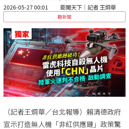
2026-05-27 00:01
鉅聞天下｜記者 王烱華
聽新聞
（記者王烱華／台北報導）賴清德政府
宣示打造無人機「非紅供應鏈」政策驚