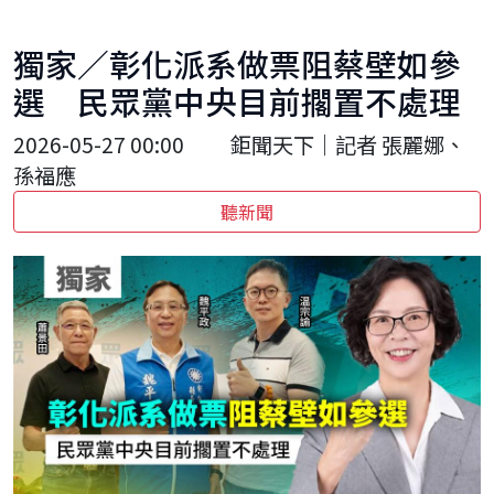
獨家／彰化派系做票阻蔡壁如參
選 民眾黨中央目前擱置不處理
2026-05-27 00:00
鉅聞天下｜記者 張麗娜、
孫福應
聽新聞