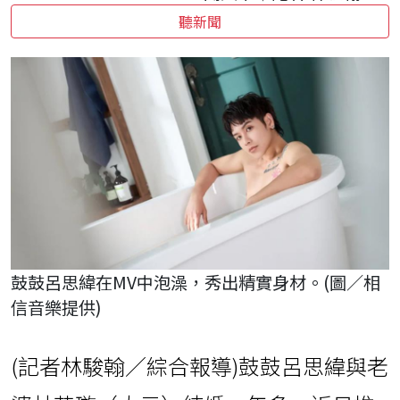
聽新聞
鼓鼓呂思緯在MV中泡澡，秀出精實身材。(圖／相
信音樂提供)
(記者林駿翰／綜合報導)鼓鼓呂思緯與老