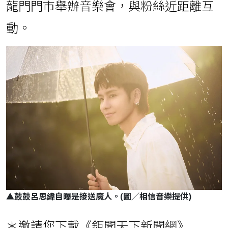
龍門門市舉辦音樂會，與粉絲近距離互
動。
▲
鼓鼓呂思緯自曝是接送魔人。(圖／相信音樂提供)
＊邀請您下載《鉅聞天下新聞網》