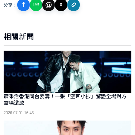
f
@
分享：
X
LINE
相關新聞
蕭秉治香港同台姜濤！一張「空耳小抄」驚艷全場對方
當場邀歌
2026-07-01 16:43