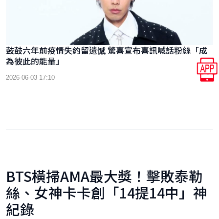
鼓鼓六年前疫情失約留遺憾 驚喜宣布喜訊喊話粉絲「成
為彼此的能量」
2026-06-03 17:10
BTS橫掃AMA最大獎！擊敗泰勒
絲、女神卡卡創「14提14中」神
紀錄