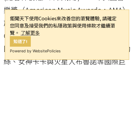
樂獎（American Music Awards，AMA）
鉅聞天下使用Cookies來改善您的瀏覽體驗, 請確定
於美國時間25日在拉斯維加斯MGM
您同意及接受我們的私隱政策與使用條款才繼續瀏
覽。
了解更多
Grand Garden Arena盛大登場，南韓天
知道了!
團BTS再度寫下驚人紀錄，不僅擊敗泰勒
Powered by WebsitePolicies
絲、女神卡卡與火星人布魯諾等國際巨
星，成功抱回最大獎「年度藝人獎」，
更創下自2018年首次受邀參加AMA以
來，「14提名14中」的超狂紀錄。
這也是BTS時隔5年再次拿下「年度藝人
獎」，成員們同時憑藉新專輯