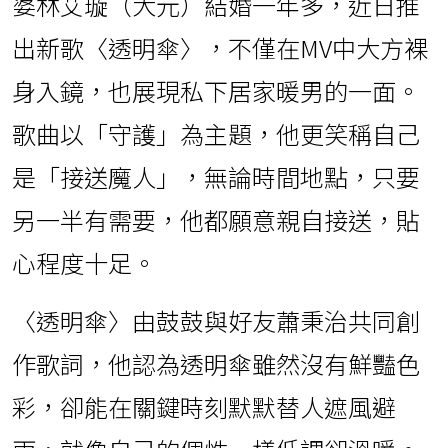
婆林艾璇（大元）結婚一年多，近日推
出新歌〈透明傘〉，不僅在MV中大方裸
身入鏡，也展現私下居家暖男的一面。
歌曲以「守護」為主題，他更笑稱自己
是「接送魔人」，無論時間地點，只要
另一半有需要，他都願意親自接送，貼
心程度十足。
〈透明傘〉由鼓鼓與好友蕭秉治共同創
作歌詞，他認為透明傘雖然沒有鮮豔色
彩，卻能在關鍵時刻默默替人遮風避