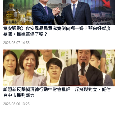
韋安觀點》食安風暴民意究竟倒向哪一邊？藍白好感度
暴漲，民進黨傷了嗎？
2026-08-07 14:55
鄭照新反擊賴清德行動中常會批評 斥撕裂對立、低估
台中市民判斷力
2026-08-06 13:25