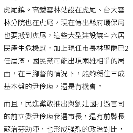
虎尾鎮。高鐵雲林站設在虎尾、台大雲
林分院也在虎尾，現在傳出縣府環保局
也要搬到虎尾，這些大型建設讓斗六居
民產生危機感，加上現任市長林聖爵已2
任屆滿，國民黨可能出現兩雄相爭的局
面，在三腳督的情況下，能夠穩住三成
基本盤的尹伶瑛，還是有機會。
而且，民進黨敢推出與劉建國打過官司
的前立委尹伶瑛參選市長，還有前縣長
蘇治芬助陣，也形成強烈的政治對比，