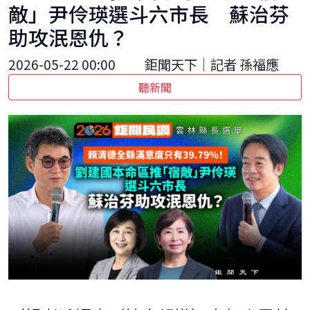
敵」尹伶瑛選斗六市長 蘇治芬
助攻泯恩仇？
2026-05-22 00:00
鉅聞天下｜記者 孫福應
聽新聞