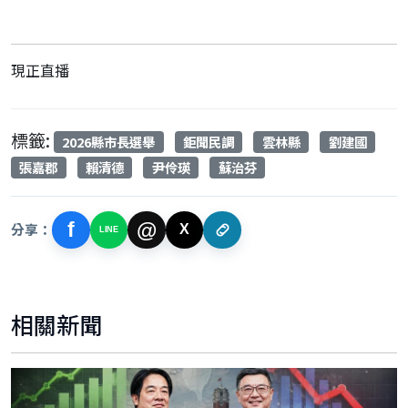
現正直播
標籤:
2026縣市長選舉
鉅聞民調
雲林縣
劉建國
張嘉郡
賴清德
尹伶瑛
蘇治芬
f
@
分享：
X
LINE
相關新聞