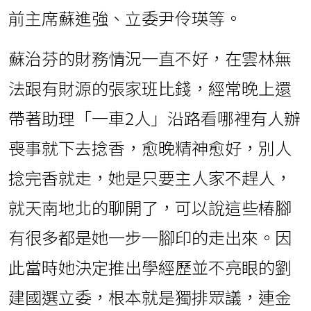
前主席蘇進強、立委尹伶瑛等。
蘇治芬的財務情況一直不好，在雲林無
法跟有財源的張家班比錢，經常晚上還
帶著助理「一車2人」沿路看哪裡有人辦
喪事就下去捻香，愈晚精神愈好，別人
捻完香就走，她是只要主人家不趕人，
就天南地北的聊開了，可以說這些椿腳
有很多都是她一步一腳印的走出來。因
此當時她決定推出學經歷並不亮眼的劉
建國選立委，根本就是獨排眾議，連金