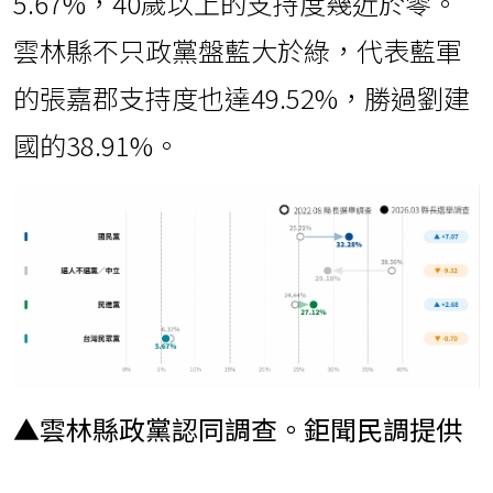
5.67%，40歲以上的支持度幾近於零。
雲林縣不只政黨盤藍大於綠，代表藍軍
的張嘉郡支持度也達49.52%，勝過劉建
國的38.91%。
▲雲林縣政黨認同調查。鉅聞民調提供