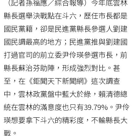
（記者孫福應／綜合報導）今年底雲林
縣長選舉決戰點在斗六，歷任市長都是
國民黨籍，卻是民進黨縣長參選人劉建
國民調最高的地方；民進黨推與劉建國
打過官司的前立委尹伶瑛參選市長，前
縣長蘇治芬助陣，形成強烈對比。甚
至，在《鉅聞天下新聞網》這次調查
中，雲林政黨盤中藍大於綠，賴清德總
統在雲林的滿意度也只有39.79%。尹伶
瑛想要拿下斗六的精彩度，不輸縣長大
戰。