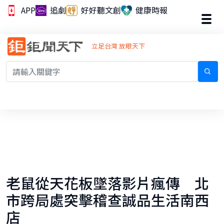
APP
追劇
好好聽文創
健康時報
立足台灣 放眼天下
老鼠從天花板墜落影片瘋傳 北
市跨局處突擊稽查誠品生活南西
店