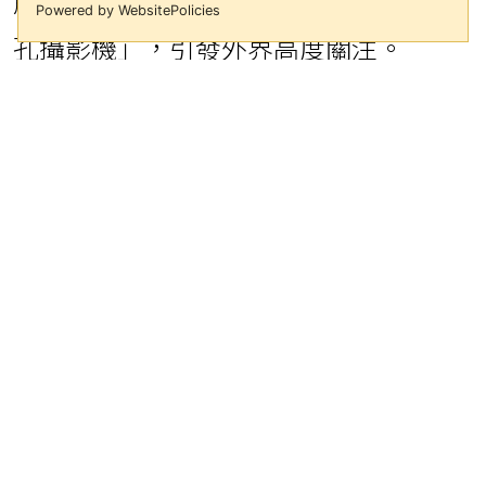
前愛爾麗診所遭揭露的同款「偵煙型針
Powered by WebsitePolicies
孔攝影機」，引發外界高度關注。
該名女子表示，自己在這間護理之家消
費高達72萬元，沒想到竟在SPA室角落
發現疑似針孔攝影裝置。她當下立刻通
知現場工作人員前來拆除，並同步報警
處理。經確認內部確實為針孔攝影設備
後，她崩潰表示：「我已經在這裡按摩
了4次，其他媽媽也都是在裡面脫衣服接
受按摩，想到就覺得不寒而慄！」