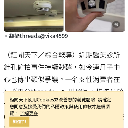
。翻攝threads@vika4599
（鉅聞天下／綜合報導）近期醫美診所
針孔偷拍事件持續發酵，如今連月子中
心也傳出類似爭議。一名女性消費者在
社群平台threads上張貼照片，指控位於
鉅聞天下使用Cookies來改善您的瀏覽體驗, 請確定
台北市中正區、標榜六星級服務的汭恩
您同意及接受我們的私隱政策與使用條款才繼續瀏
覽。
了解更多
產後護理之家，疑似在SPA室內裝設與先
知道了!