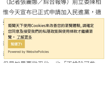
（記者張麗娜／綜合報導）前立委陳柏
惟今天宣布已正式申請加入民進黨，適
逢台中市北區議員登記參選人吳文豪因
鉅聞天下使用Cookies來改善您的瀏覽體驗, 請確定
您同意及接受我們的私隱政策與使用條款才繼續瀏
故退選，出現一席空缺，引發外界聯
覽。
了解更多
想，陳柏惟表示，此時宣布是要家人、
知道了!
親友宣告，強調「與選舉沒有關係」，
Powered by WebsitePolicies
但是如果要徵召他，也「不排除可能
性。」
陳柏惟外號「3Q」，2018年代表台灣基
進黨參選高雄市議員、未當選，2020年