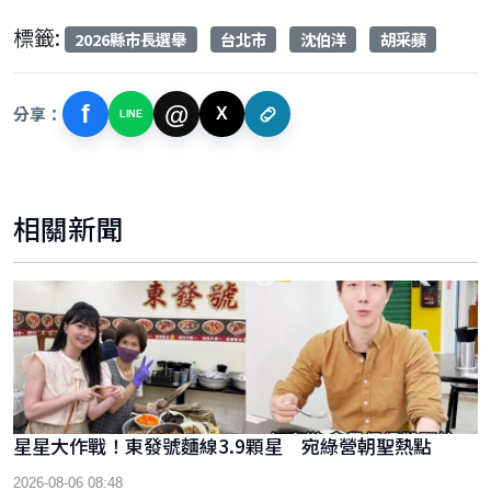
標籤:
2026縣巿長選舉
台北巿
沈伯洋
胡采蘋
f
@
分享：
X
LINE
相關新聞
星星大作戰！東發號麵線3.9顆星 宛綠營朝聖熱點
2026-08-06 08:48