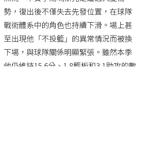
勢，復出後不僅失去先發位置，在球隊
戰術體系中的角色也持續下滑。場上甚
至出現他「不投籃」的異常情況而被換
下場，與球隊關係明顯緊張。雖然本季
他仍維持15.6分、1.8籃板和3.1助攻的數
據，但投籃命中率不到四成。
權威記者查拉尼亞(Shams Charania)指
出，湯瑪斯預計將成為多支爭取季後賽
席位球隊的追逐目標。不過，考慮到他
與籃網的摩擦以及本季表現下滑，究竟