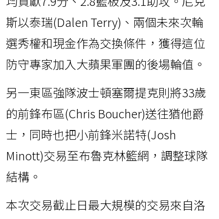
均貢獻7.9分、2.8籃板及3.1助攻。尼克
斯以泰瑞(Dalen Terry)、兩個未來次輪
選秀權和現金作為交換條件，獲得這位
防守專家加入大蘋果軍團的後場輪值。
另一東區強隊波士頓塞爾提克則將33歲
的前鋒布區(Chris Boucher)送往猶他爵
士，同時也把小前鋒米諾特(Josh
Minott)交易至布魯克林籃網，調整球隊
結構。
本次交易截止日最大規模的交易來自洛