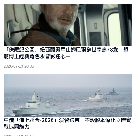
「侏羅紀公園」紐西蘭男星山姆尼爾辭世享壽78歲 恐
龍博士經典角色永留影迷心中
2026-07-13 20:05
中俄「海上聯合-2026」演習結束 不設腳本深化立體實
戰協同能力