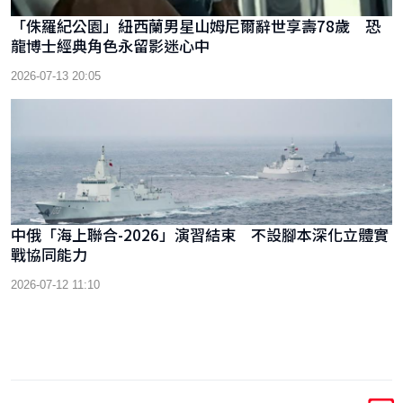
「侏羅紀公園」紐西蘭男星山姆尼爾辭世享壽78歲 恐
龍博士經典角色永留影迷心中
2026-07-13 20:05
中俄「海上聯合-2026」演習結束 不設腳本深化立體實
戰協同能力
2026-07-12 11:10