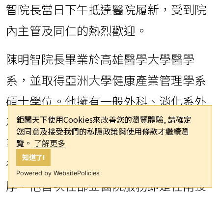
智院長當日下午抵達醫院履新，受到院
內主管及同仁的熱烈歡迎。
陳明智院長畢業於高雄醫學大學醫學
系，並取得亞洲大學健康產業管理學系
碩士學位。他擁有一般外科、消化系外
鉅聞天下使用Cookies來改善您的瀏覽體驗, 請確定
科、大腸直腸外科及內視鏡外科等多項
您同意及接受我們的私隱政策與使用條款才繼續瀏
專科醫師證照，臨床經驗相當豐富。值
覽。
了解更多
知道了!
得一提的是，陳院長與南投醫院淵源深
Powered by WebsitePolicies
厚，他首次在部立醫院服務即是在南投
醫院外科，曾任外科主治醫師及外科主