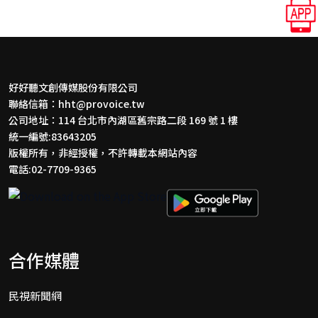
外交官涉詐領租屋補助10萬美
金！ 前駐關島處長陳盈連遭二
度約談
2026-01-28 22:15
鉅聞天下｜撰稿 編輯中心
聽新聞