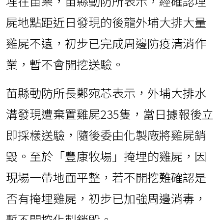
埋在苗栗，苗縣動防所表示，經確認埋
屍地點距近日發現的後龍外埔大排大量
雞屍不遠，初步已完成周邊防疫清消作
業，暫不會開挖送驗。
苗縣動防所長鄭宛芯表示，外埔大排水
溝發現遭棄置雞屍235隻，當日據報後立
即採樣送驗，隨後委由化製廠將雞屍銷
毀。至於「豐康牧場」掩埋的雞屍，因
現場一帶地面平整，若不開挖難確認是
否有掩埋雞屍，初步已加強周邊消毒，
暫不開挖化製銷毀。