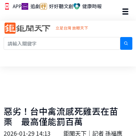
APP
追劇
好好聽文創
健康時報
立足台灣 放眼天下
惡劣！台中禽流感死雞丟在苗
栗 最高僅能罰百萬
2026-01-29 14:13
鉅聞天下｜記者 孫福應