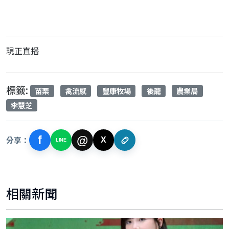
現正直播
標籤:
苗栗
禽流感
豐康牧場
後龍
農業局
李慧芝
f
@
分享：
X
LINE
相關新聞