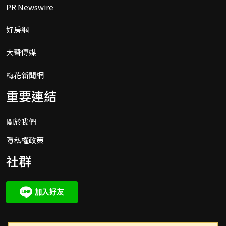
駐關島台北經濟文化辦事處前處長陳盈連，涉嫌訛
詐房租補助費約10萬美元。翻攝駐關島台北經濟文
化辦事處官網
台北地檢署於28日約談外交部前駐關島
處長陳盈連，調查其涉嫌在駐洛杉磯期
間詐領房租補助超過10萬美元（約新台
幣327萬元）的貪污案件。
陳盈連曾任職於洛杉磯台北經濟文化辦