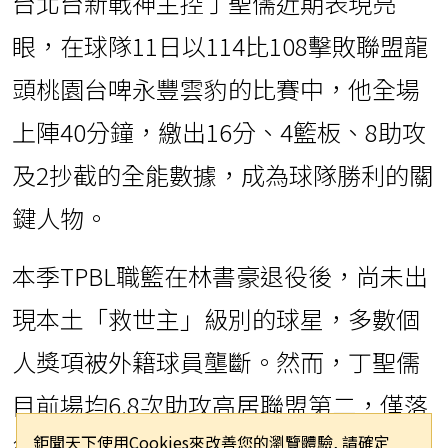
台北台新戰神主控丁聖儒近期表現亮
眼，在球隊11日以114比108擊敗聯盟龍
頭桃園台啤永豐雲豹的比賽中，他全場
上陣40分鐘，繳出16分、4籃板、8助攻
及2抄截的全能數據，成為球隊勝利的關
鍵人物。
本季TPBL職籃在林書豪退役後，尚未出
現本土「救世主」級別的球星，多數個
人獎項被外籍球員壟斷。然而，丁聖儒
目前場均6.8次助攻高居聯盟第二，僅落
鉅聞天下使用Cookies來改善您的瀏覽體驗, 請確定
後助攻榜首位的雲豹球員克羅馬0.1次，