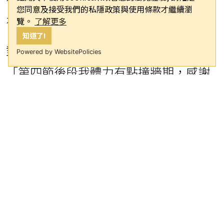
您同意及接受我們的私隱政策與使用條款才繼續瀏
有望成為年度助攻王。
覽。
了解更多
知道了!
對於自己的表現，丁聖儒謙虛地表示：
Powered by WebsitePolicies
「第四節後段我體力有點撞牆期，感謝
替補上來的隊友們幫助我。我只是閱讀
場上狀況，找到隊友們的空檔，並沒有
特別在意助攻次數。」不過這位本季場
均能貢獻10.7分、2.1籃板和6.8助攻的全
能控衛也坦言：「如果後續有機會爭取
年度助攻王這個榮耀，我也會努力去拚
拚看。」