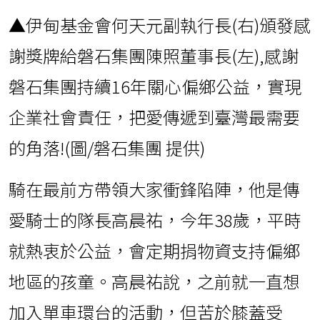
▲伊甸基金會何天元副執行長(右)頒發感
謝獎牌給磐石集團陳照董事長(左),感謝
磐石集團持續16年關心偏鄉公益，實現
企業社會責任，把愛傳遞到臺灣最需要
的角落!(圖/磐石集團 提供)
騎在最前方帶領大家衝鋒陷陣，他是傳
愛騎士的隊長高晨祐，今年38歲，平時
就熱衷於公益，會定期捐物資支持偏鄉
地區的孩童。高晨祐說，之前就一直想
加入單車環台的活動，但苦於膝蓋受