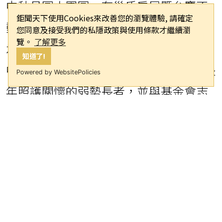
中秋月圓人團圓，有巢氏房屋暨台慶不
鉅聞天下使用Cookies來改善您的瀏覽體驗, 請確定
您同意及接受我們的私隱政策與使用條款才繼續瀏
動產北區經管會攜手永慶加盟四品牌淡
覽。
了解更多
水聯賣區，特別採購真善美社福基金會
知道了!
Powered by WebsitePolicies
中秋禮盒，超過480盒送給華山基金會長
年照護關懷的弱勢長者，並與基金會志
工一同走訪長者家庭，將月餅與中秋物
資親手送到長者手中，傳遞中秋節溫暖
與祝福。