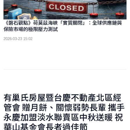
《磐石觀點》荷莫茲海峽「實質關閉」：全球供應鏈與
保險市場的極限壓力測試
2026-03-23 15:02
有巢氏房屋暨台慶不動產北區經
管會 贈月餅、關懷弱勢長輩 攜手
永慶加盟淡水聯賣區中秋送暖 祝
華山基金會長者過佳節