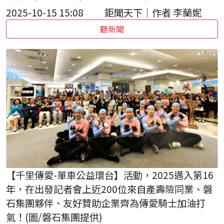
2025-10-15 15:08
鉅聞天下｜作者 李蘭妮
聽新聞
【千里傳愛-單車公益環台】活動，2025邁入第16
年，在出發記者會上近200位來自產壽險同業、磐
石集團夥伴、友好贊助企業齊為傳愛騎士加油打
氣！(圖/磐石集團提供)