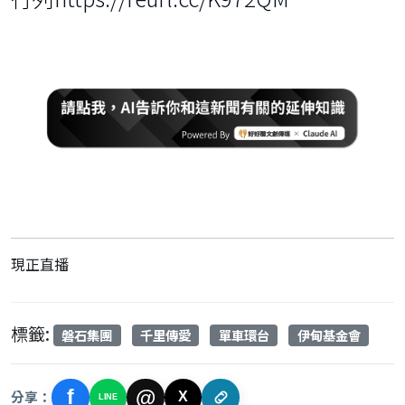
現正直播
標籤:
磐石集團
千里傳愛
單車環台
伊甸基金會
f
@
分享：
X
LINE