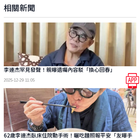
相關新聞
李連杰罕見發聲！親曝遺囑內容駁「換心回春」
2025-12-29 11:05
62歲李連杰臥床住院動手術！曬吃麵照報平安「友曝手