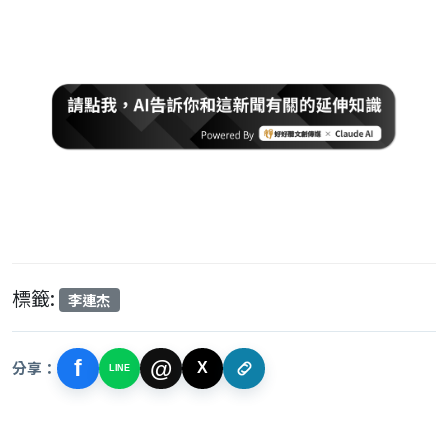
標籤:
李連杰
f
@
分享：
X
LINE