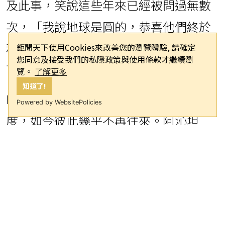
及此事，笑說這些年來已經被問過無數
次，「我說地球是圓的，恭喜他們終於
和解，代表他們雙方已經把這些事情放
鉅聞天下使用Cookies來改善您的瀏覽體驗, 請確定
您同意及接受我們的私隱政策與使用條款才繼續瀏
下」。
覽。
了解更多
知道了!
F.I.R.飛兒樂團當年由三人一同打響知名
Powered by WebsitePolicies
度，如今彼此幾乎不再往來。阿沁坦
言，畢竟過去曾是同一個團體，陳建寧
更是他的首任經紀人，也是音樂道路上
的重要恩師，大家共同奮戰多年，因此
對於官司落幕，他認為這代表兩人已不