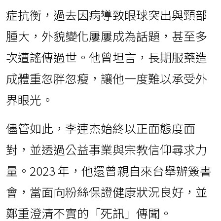
症抗衡，過去因病導致眼球突出與頸部
腫大，外貌變化屢屢成為話題，甚至多
次遭謠傳過世。他曾坦言，長期服藥造
成體重忽胖忽瘦，讓他一度難以承受外
界眼光。
儘管如此，李連杰始終以正面態度面
對，並透過公益事業與宗教信仰尋求力
量。2023 年，他還曾親自來台舉辦簽書
會，當面向粉絲保證健康狀況良好，並
鄭重澄清不實的「死訊」傳聞。