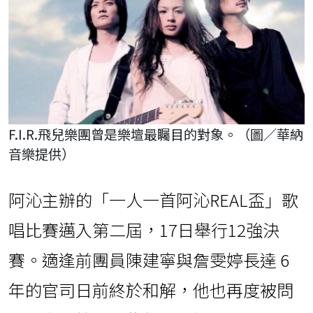
F.I.R.飛兒樂團曾是樂壇最矚目的對象。（圖／華納
音樂提供）
阿沁主辦的「一人一首阿沁REAL盃」歌
唱比賽邁入第二屆，17日舉行12強決
賽。適逢前團員陳建寧與詹雯婷長達 6
年的官司日前終於和解，他也再度被問