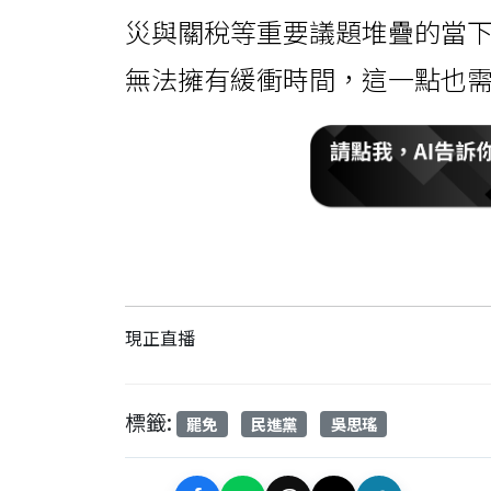
災與關稅等重要議題堆疊的當
無法擁有緩衝時間，這一點也
現正直播
標籤:
罷免
民進黨
吳思瑤