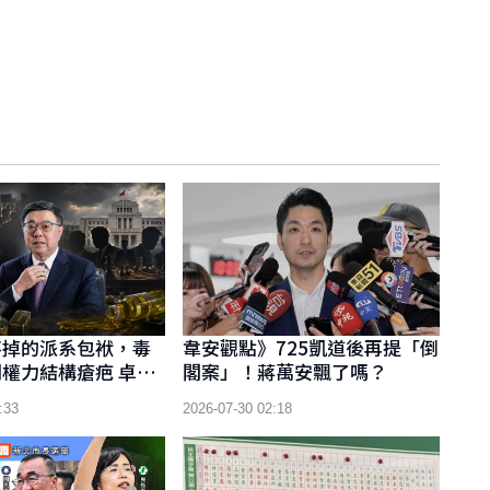
不掉的派系包袱，毒
韋安觀點》725凱道後再提「倒
權力結構瘡疤 卓榮
閣案」！蔣萬安飄了嗎？
派系重組風向球
:33
2026-07-30 02:18