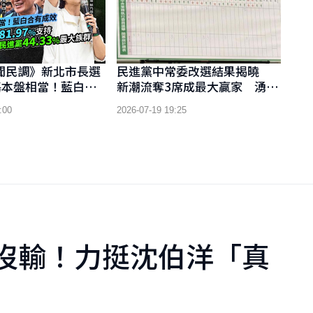
鉅聞民調》新北市長選
民進黨中常委改選結果揭曉
基本盤相當！藍白合
新潮流奪3席成最大贏家 湧言
四川獲白營81.97%
會獲邁系相挺驚險保住1席
:00
2026-07-19 19:25
隱憂「只討厭民進
3%最大族群
沒輸！力挺沈伯洋「真