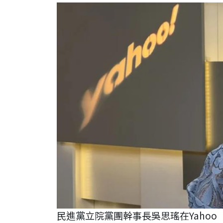
民進黨立院黨團幹事長吳思瑤在Yaho