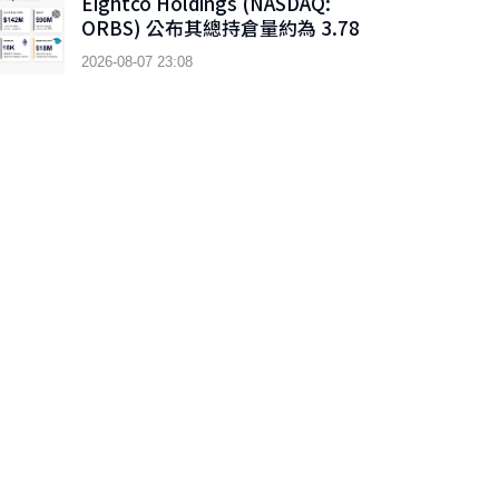
Eightco Holdings (NASDAQ:
ORBS) 公布其總持倉量約為 3.78
億美元，當中包括 OpenAI、
2026-08-07 23:08
Beast Industries、超過 16,000
枚以太幣及近 3.02 億枚 WLD 代幣