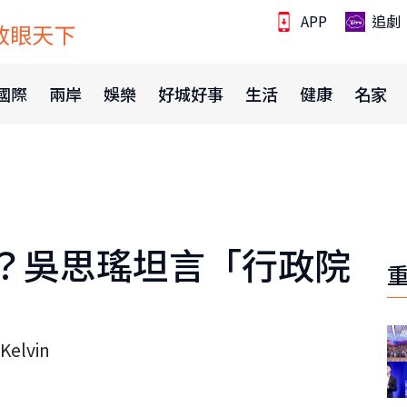
APP
追劇
放眼天下
國際
兩岸
娛樂
好城好事
生活
健康
名家
？吳思瑤坦言「行政院
lvin