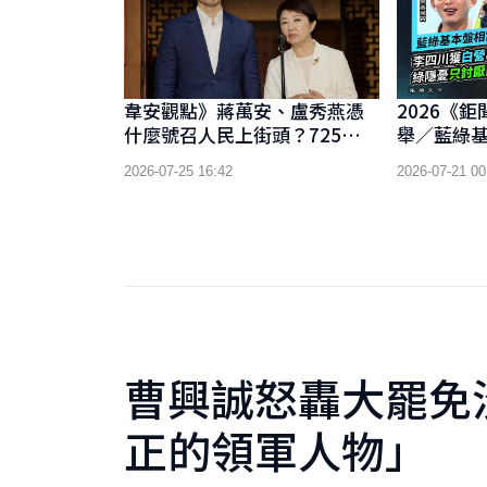
韋安觀點》蔣萬安、盧秀燕憑
2026《
什麼號召人民上街頭？725凱道
舉／藍綠
抗議的政治效應！
有成效 李
2026-07-25 16:42
2026-07-21 00
支持 綠
黨」44.3
曹興誠怒轟大罷免
正的領軍人物」