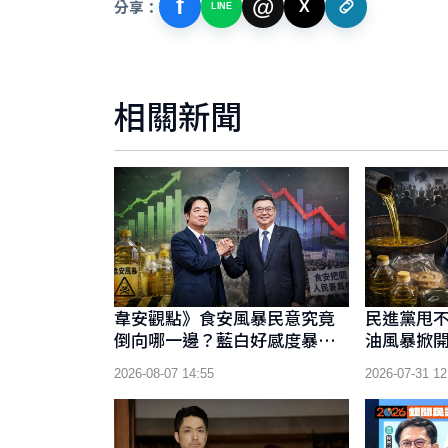
f
@
分享：
X
LINE
相關新聞
韋安觀點》食安風暴民意究竟
民進黨甩
倒向哪一邊？藍白好感度暴
油風暴掀開
漲，民進黨傷了嗎？
泰去留成
2026-08-07 14:55
2026-07-31 12