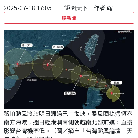
2025-07-18 17:05
鉅聞天下｜作者 翰
聽新聞
薇帕颱風將於明日通過巴士海峽，暴風圈掠過恆春
南方海域；週日經港澳南側朝越南北部前進，直接
影響台灣機率低。（圖／摘自「台灣颱風論壇｜天