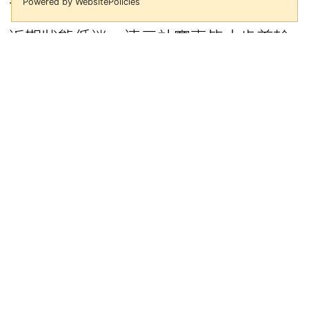
Powered by WebsitePolicies
近期狀態低迷、連三站賽事皆止步首輪
的王子維，本週在日本賽事總算重拾手
感，在前兩輪分別擊退泰國選手瓦查隆
（Kantaphon Wangcharoen）及中國選
手李詩灃，再度闖進8強，繼台北公開賽
後再有佳績。
今日對手石宇奇過去與王子維交手6次，
王子維僅在2013年亞青賽拿下一勝，之
後吞下5連敗。本場比賽兩人再度碰頭，