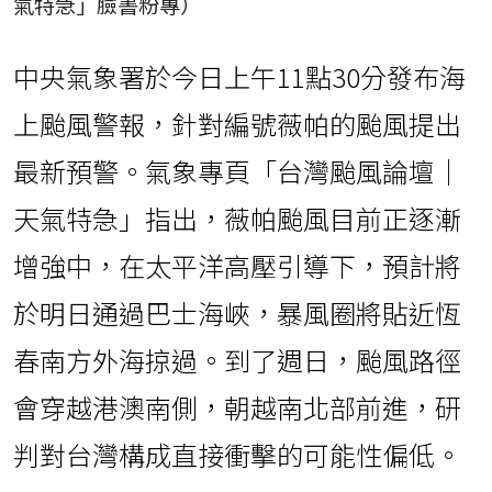
氣特急」臉書粉專）
中央氣象署於今日上午11點30分發布海
上颱風警報，針對編號薇帕的颱風提出
最新預警。氣象專頁「台灣颱風論壇｜
天氣特急」指出，薇帕颱風目前正逐漸
增強中，在太平洋高壓引導下，預計將
於明日通過巴士海峽，暴風圈將貼近恆
春南方外海掠過。到了週日，颱風路徑
會穿越港澳南側，朝越南北部前進，研
判對台灣構成直接衝擊的可能性偏低。