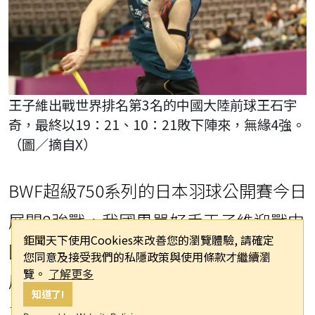
王子維出戰世界排名第3名的中國大陸前球王石宇
奇，最終以19：21、10：21敗下陣來，無緣4強。
（圖／摘自X）
BWF超級750系列的日本羽球公開賽今日
展開8強戰，我國男單好手王子維迎戰中
鉅聞天下使用Cookies來改善您的瀏覽體驗, 請確定
國世界排名第3的前球王石宇奇，雖在首
您同意及接受我們的私隱政策與使用條款才繼續瀏
覽。
了解更多
局展現反攻氣勢，但最終仍以19比21、
知道了!
10比21落敗，無緣晉級4強。