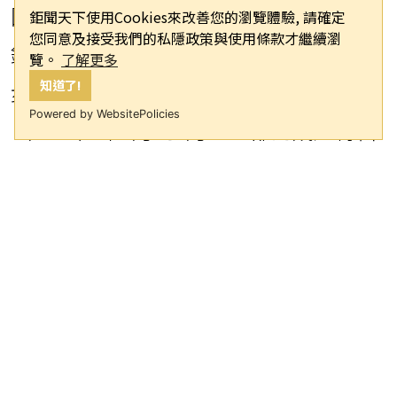
因為央行第七波信用管制打炒房，加上
鉅聞天下使用Cookies來改善您的瀏覽體驗, 請確定
您同意及接受我們的私隱政策與使用條款才繼續瀏
銀行限貸，使得房市轉冷，議價空間逐
覽。
了解更多
知道了!
步拉大！觀察實價登錄資訊統計，今
Powered by WebsitePolicies
（2025）年1月到4月，七都的成屋待售
物件的平均開價與同期成交價差距明
顯，反映出在買氣轉淡的市場氛圍下，
屋主不再堅守高價、售屋心態逐步鬆
動。以新竹地區來說，議價率突破2成，
有巢氏房屋新竹園區丹麥加盟店資深業
務經理黎采靖透露，在買氣下滑之下，
確實這陣子新竹地區的成屋賣方「心態