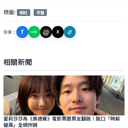
標籤:
網紅
牙醫
f
@
分享：
X
LINE
相關新聞
愛莉莎莎為《奧德賽》電影票跟男友翻臉！脫口「時薪
破萬」全網炸鍋