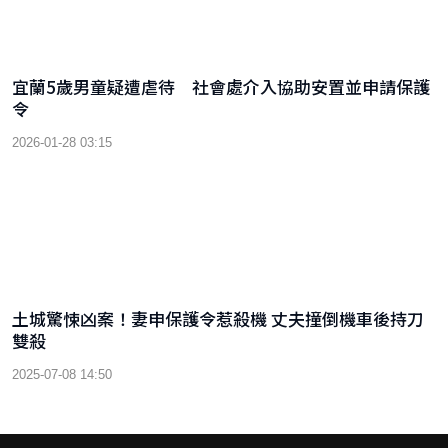
宜蘭5歲男童疑遭虐待 社會處介入協助安置並申請保護
令
2026-01-28 03:15
土城驚悚凶案！妻申保護令惹殺機 丈夫撞倒機車後持刀
雙殺
2025-07-08 14:50