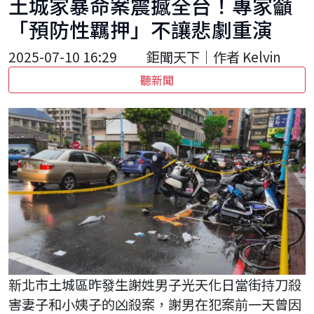
土城家暴命案震撼全台！專家籲
「預防性羈押」不讓悲劇重演
2025-07-10 16:29
鉅聞天下｜作者 Kelvin
聽新聞
新北市土城區昨發生謝姓男子光天化日當街持刀殺
害妻子和小姨子的凶殺案，謝男在犯案前一天曾因