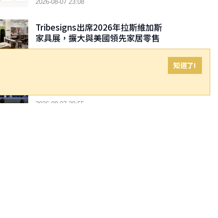
2026-08-07 23:08
Beast Industries、超過 16,000
枚以太幣及近 3.02 億枚 WLD 代幣
Tribesigns出席2026年拉斯維加斯
家具展，擴大與美國領先家居零售
商的合作
2026-08-07 21:15
知道了!
Coolita聯合頭部廣電機構成立印
尼首個FAST媒體聯盟
2026-08-07 20:55
「東盟電影節2026 」將於8月舉行
歷來最大規模 以電影連繫文化交流
2026-08-07 20:33
應科院於2026「全球百大科技研發
獎」中創亞洲最佳成績 三項技術榮
膺全球百大創新獎項
2026-08-07 18:37