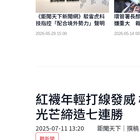
《鉅聞天下新聞網》駁雷虎科
環管署長
技指控「配合境外勢力」聲明
嫌重大 裁
制出境
2026-05-29 15:00
2026-05-14 00
紅襪年輕打線發威
光芒締造七連勝
2025-07-11 13:20
鉅聞天下｜撰稿 
聽新聞