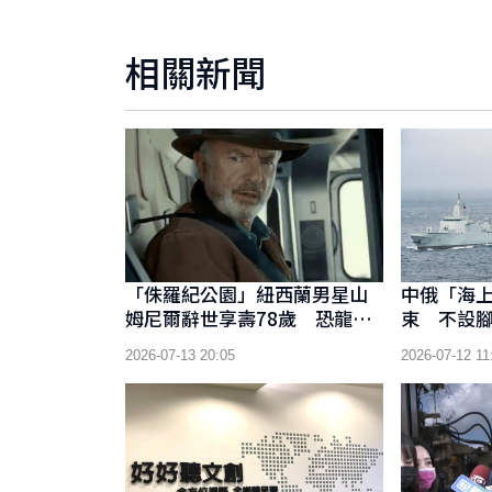
相關新聞
「侏羅紀公園」紐西蘭男星山
中俄「海上
姆尼爾辭世享壽78歲 恐龍博
束 不設
士經典角色永留影迷心中
同能力
2026-07-13 20:05
2026-07-12 11