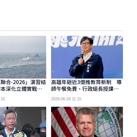
聯合-2026」演習結
高雄年砸近3億推教育新制 導
腳本深化立體實戰協
師午餐免費、行政組長授課節
數調降 導師午餐免費、行政
:10
2026-06-29 11:15
組長授課節數調降