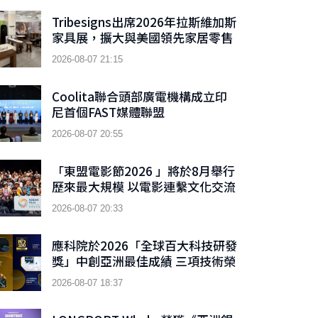
枚以太幣及近 3.02 億枚 WLD 代幣
Tribesigns出席2026年拉斯維加斯
家具展，擴大與美國領先家居零售
商的合作
2026-08-07 21:15
Coolita聯合頭部廣電機構成立印
尼首個FAST媒體聯盟
2026-08-07 20:55
「東盟電影節2026 」將於8月舉行
歷來最大規模 以電影連繫文化交流
2026-08-07 20:33
應科院於2026「全球百大科技研發
獎」中創亞洲最佳成績 三項技術榮
膺全球百大創新獎項
2026-08-07 18:37