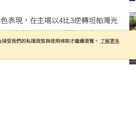
色表現，在主場以4比3逆轉坦帕灣光
關鍵時刻，年輕小將梅耶（Marcelo
同意及接受我們的私隱政策與使用條款才繼續瀏覽。
了解更多
e Rafaela）在第7局的精彩表現成為勝利
，梅耶面對光芒後援投手貝克（Bryan
變速球後，抓準一顆快速球擊出時速
打，將比分縮小至只差1分。紅襪總教練
是梅耶本季最精彩的打席：「他不急躁，選
我們信任他的原因。」