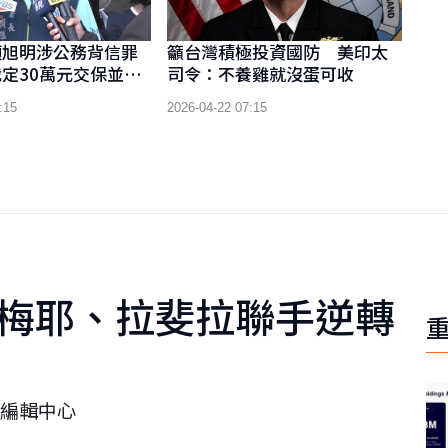
顏旭明涉公務背信罪
籲台灣積極投資國防 美印太
定30萬元交保並限
司令：不養雞就沒蛋可收
:15
2026-04-22 07:15
 梅耶、拉斐拉聯手逆轉
編輯中心