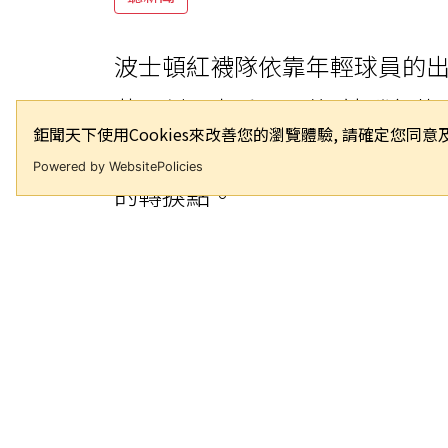
波士頓紅襪隊依靠年輕球員的出
芒，創下本季最長的7連勝紀錄。
鉅聞天下使用Cookies來改善您的瀏覽體驗, 請確定您
Mayer）與拉斐拉（Ceddann
Powered by WebsitePolicies
的轉捩點。
紅襪在比賽第7局前以1比3落後
Baker）展現耐心，連看三顆
108.7英里的左中外野二壘安
柯拉（Alex Cora）讚揚這
到好球後打得很扎實，這就是