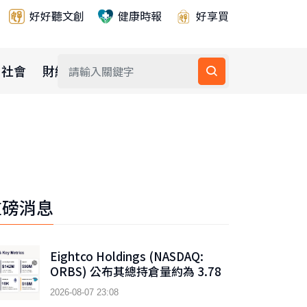
好好聽文創
健康時報
好享買
社會
財經
公益
重磅消息
Eightco Holdings (NASDAQ:
ORBS) 公布其總持倉量約為 3.78
億美元，當中包括 OpenAI、
2026-08-07 23:08
Beast Industries、超過 16,000