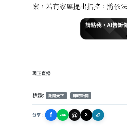
案，若有家屬提出指控，將依
現正直播
標籤:
鉅聞天下
即時新聞
f
@
分享：
X
LINE