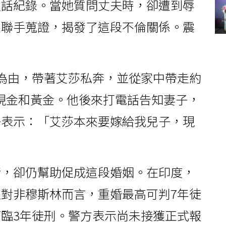
通話紀錄。當她質問丈夫時，卻遭到辱
曼聯手蒐證，揭發了這段不倫關係。震
為由，帶著艾莎私奔，並從家中帶走約
）現金和黃金。他後來打電話告知妻子，
子表示：「艾莎本來要嫁給我兒子，現
情，卻仍幫助促成這段婚姻。在印度，
對非穆斯林而言，重婚最高可判7年徒
臨3年徒刑。警方表示尚未接獲正式報