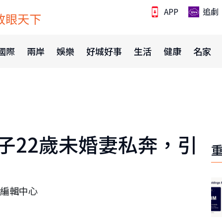
APP
追劇
放眼天下
國際
兩岸
娛樂
好城好事
生活
健康
名家
子22歲未婚妻私奔，引
編輯中心