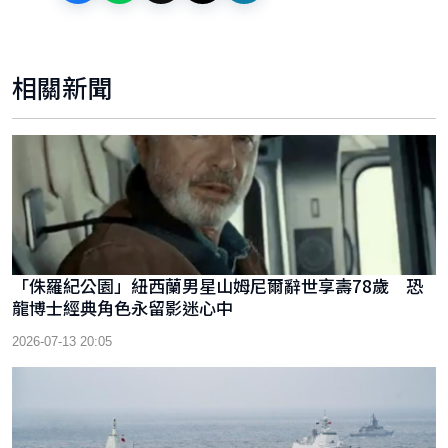
相關新聞
「侏羅紀公園」紐西蘭男星山姆尼爾辭世享壽78歲 恐
龍博士經典角色永留影迷心中
2026-07-13 20:05