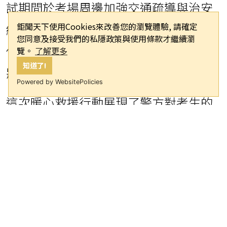
試期間於考場周邊加強交通疏導與治安
鉅聞天下使用Cookies來改善您的瀏覽體驗, 請確定
維護，希望讓所有考生能夠安心應試。
您同意及接受我們的私隱政策與使用條款才繼續瀏
他同時提醒考生與家長應提早評估交通
覽。
了解更多
知道了!
狀況，避免因突發事件影響考試。
Powered by WebsitePolicies
這次暖心救援行動展現了警方對考生的
關懷，也讓這位考生得以在預備鈴響前
順利進入考場，不致錯過攸關前途的重
要考試。