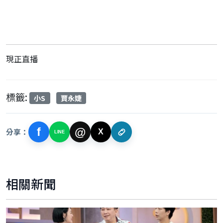
現正直播
標籤:
小S
賈永婕
f
@
分享：
X
LINE
相關新聞