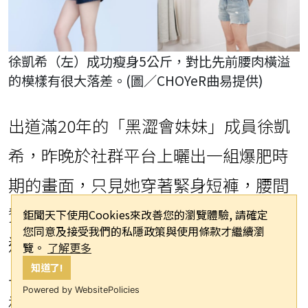
徐凱希（左）成功瘦身5公斤，對比先前腰肉橫溢
的模樣有很大落差。(圖／CHOYeR曲易提供)
出道滿20年的「黑澀會妹妹」成員徐凱
希，昨晚於社群平台上曬出一組爆肥時
期的畫面，只見她穿著緊身短褲，腰間
贅肉明顯擠出褲頭，引起網友驚呼連
鉅聞天下使用Cookies來改善您的瀏覽體驗, 請確定
您同意及接受我們的私隱政策與使用條款才繼續瀏
連。隨後，她緊接著放出一張近照，穿
覽。
了解更多
知道了!
上銀色斜肩抹胸背心搭配超短黑色皮
Powered by WebsitePolicies
褲，單手叉腰展現纖細手臂與Ｓ形曲