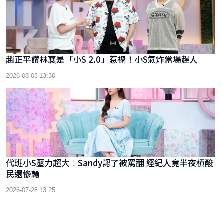
趙正平讚林襄是「小S 2.0」惹禍！小S氣炸當場趕人
2026-08-03 13:30
代班小S壓力超大！Sandy認了被罵翻 經紀人竟半夜槓酸
民還慘輸
2026-07-28 13:25