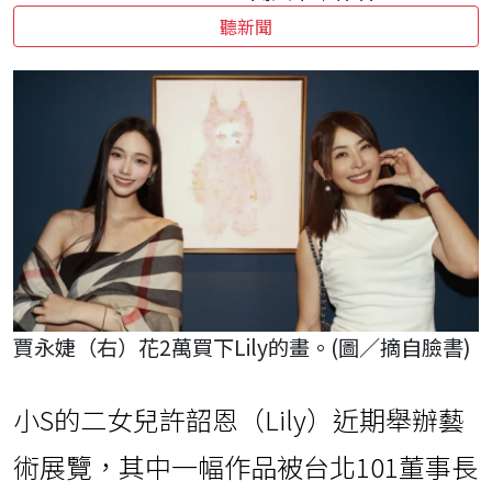
聽新聞
賈永婕（右）花2萬買下Lily的畫。(圖／摘自臉書)
小S的二女兒許韶恩（Lily）近期舉辦藝
術展覽，其中一幅作品被台北101董事長