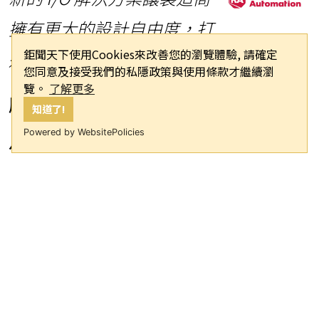
擁有更大的設計自由度，打
鉅聞天下使用Cookies來改善您的瀏覽體驗, 請確定
造更智慧、更具適應力的機器
您同意及接受我們的私隱政策與使用條款才繼續瀏
覽。
了解更多
威斯康辛州密爾瓦基市
2025年6
知道了!
月17日
Powered by WebsitePolicies
--
Rockwell Automation， Inc.
（NYSE： ROK）是全球最大的工業自動
化與數位轉型公司，今天宣布推出
PointMax™ I/O
，這是一個靈活的遠端輸
入/輸出（I/O）系統，能夠協助製造商
應對現代工業營運的日益複雜度。