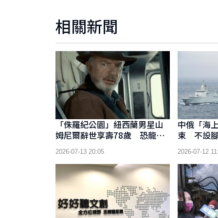
相關新聞
「侏羅紀公園」紐西蘭男星山
中俄「海上
姆尼爾辭世享壽78歲 恐龍博
束 不設
士經典角色永留影迷心中
同能力
2026-07-13 20:05
2026-07-12 11