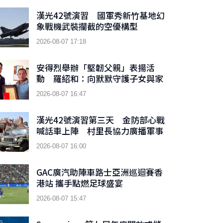
漢光42號演習 國軍秀新竹基地幻
象戰機武裝攔截的空優構型
2026-08-07 17:18
安得烈舉辦「堅韌父親」表揚活
動 羅紹和：向默默守護子女與家
庭的父親們致敬
2026-08-07 16:47
漢光42號演習第三天 金防部心戰
喊話車上陣 村里長協力廣播軍事
訊息
2026-08-07 16:00
GAC廣汽助陣車路士亞洲巡迴賽香
港站 攜手點燃足球盛宴
2026-08-07 15:47