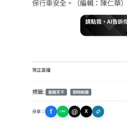
保行車安全。（編輯：陳仁華）11
現正直播
標籤:
鉅聞天下
即時新聞
f
@
分享：
X
LINE