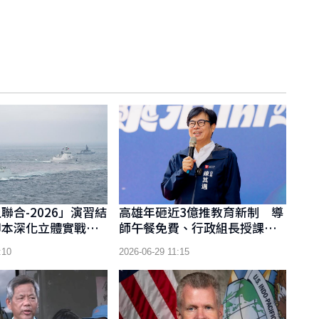
聯合-2026」演習結
高雄年砸近3億推教育新制 導
腳本深化立體實戰協
師午餐免費、行政組長授課節
數調降 導師午餐免費、行政
:10
2026-06-29 11:15
組長授課節數調降