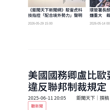
《鉅聞天下新聞網》駁雷虎科
環管署長
技指控「配合境外勢力」聲明
嫌重大 裁
制出境
2026-05-29 15:00
2026-05-14 00
美國國務卿盧比歐
違反聯邦制裁規定
2025-06-11 20:05
鉅聞天下｜撰稿 
聽新聞