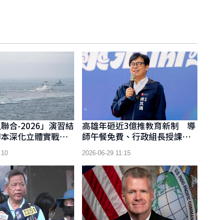
聯合-2026」演習結
高雄年砸近3億推教育新制 導
腳本深化立體實戰協
師午餐免費、行政組長授課節
數調降 導師午餐免費、行政
:10
2026-06-29 11:15
組長授課節數調降