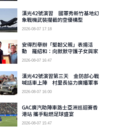
漢光42號演習 國軍秀新竹基地幻
象戰機武裝攔截的空優構型
2026-08-07 17:18
安得烈舉辦「堅韌父親」表揚活
動 羅紹和：向默默守護子女與家
庭的父親們致敬
2026-08-07 16:47
漢光42號演習第三天 金防部心戰
喊話車上陣 村里長協力廣播軍事
訊息
2026-08-07 16:00
GAC廣汽助陣車路士亞洲巡迴賽香
港站 攜手點燃足球盛宴
2026-08-07 15:47