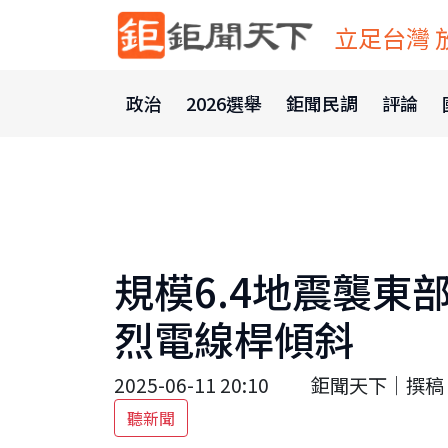
立足台灣 
政治
2026選舉
鉅聞民調
評論
規模6.4地震襲東
烈電線桿傾斜
2025-06-11 20:10
鉅聞天下｜撰稿 
聽新聞