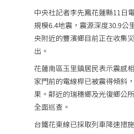
中央社記者李先鳳花蓮縣11日
規模6.4地震，震源深度30.
央附近的豐濱鄉目前正在收集
出。
花蓮南區玉里鎮居民表示震感
家門前的電線桿已被震得傾斜
果。鄰近的瑞穗鄉及光復鄉公
全面巡查。
台鐵花東線已採取列車降速措