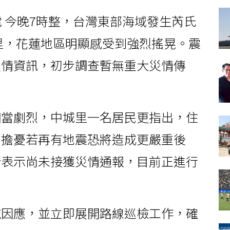
電 今晚7時整，台灣東部海域發生芮氏
9公里，花蓮地區明顯感受到強烈搖晃。震
災情資訊，初步調查暫無重大災情傳
相當劇烈，中城里一名居民更指出，住
，擔憂若再有地震恐將造成更嚴重後
所表示尚未接獲災情通報，目前正進行
施因應，並立即展開路線巡檢工作，確