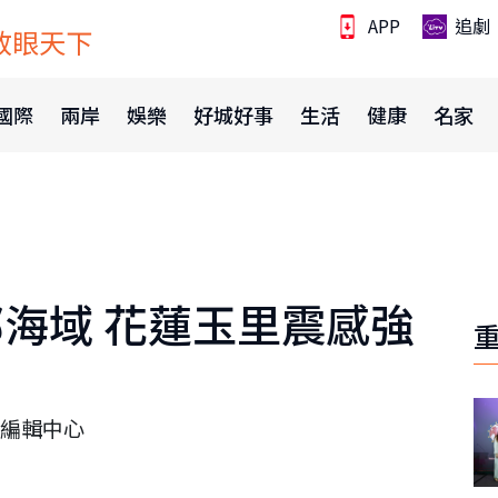
APP
追劇
放眼天下
國際
兩岸
娛樂
好城好事
生活
健康
名家
部海域 花蓮玉里震感強
編輯中心