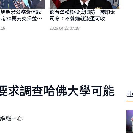
顏旭明涉公務背信罪
籲台灣積極投資國防 美印太
定30萬元交保並限
司令：不養雞就沒蛋可收
:15
2026-04-22 07:15
要求調查哈佛大學可能
編輯中心