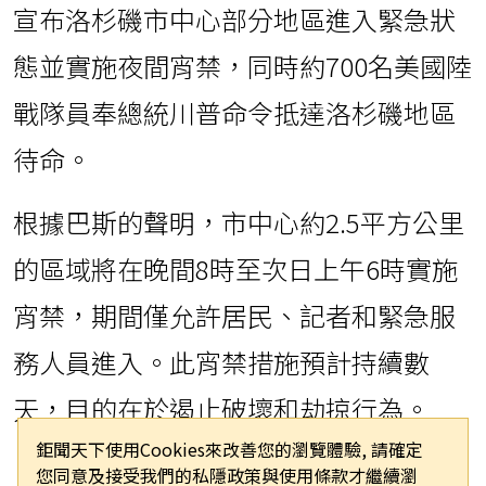
宣布洛杉磯市中心部分地區進入緊急狀
態並實施夜間宵禁，同時約700名美國陸
戰隊員奉總統川普命令抵達洛杉磯地區
待命。
根據巴斯的聲明，市中心約2.5平方公里
的區域將在晚間8時至次日上午6時實施
宵禁，期間僅允許居民、記者和緊急服
務人員進入。此宵禁措施預計持續數
天，目的在於遏止破壞和劫掠行為。
鉅聞天下使用Cookies來改善您的瀏覽體驗, 請確定
自川普政府於6日發起大規模移民突襲行
您同意及接受我們的私隱政策與使用條款才繼續瀏