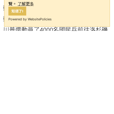
覽。
了解更多
動以來，洛杉磯連續五天出現抗議活
知道了!
動，警方已逮捕197人。除了陸戰隊外，
Powered by WebsitePolicies
川普還動員了4000名國民兵前往洛杉磯
應對抗議。
加州州長紐松（Gavin Newsom）對川
普派兵決定表示反對，認為此舉不必
要、不合法且帶有政治動機。加州已向
法院申請禁制令，試圖阻止聯邦軍隊部
署。
川普在北卡羅來納州布拉格堡陸軍基地