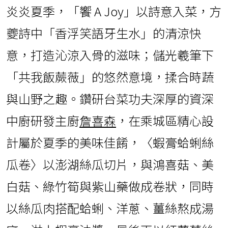
炎炎夏季，「饗 A Joy」以詩意入菜，方
夔詩中「香浮笑語牙生水」的清涼快
意，打造沁涼入骨的滋味；儲光羲筆下
「共我飯蕨薇」的悠然意境，揉合時蔬
與山野之趣。鑽研台菜功夫深厚的資深
中廚研發主廚
詹喜森
，在乘城區精心設
計屬於夏季的美味佳餚，〈蝦膏蛤蜊絲
瓜卷〉以澎湖絲瓜切片，與鴻喜菇、美
白菇、綠竹筍與紫山藥做成卷狀，同時
以絲瓜肉搭配蛤蜊、洋蔥、薑絲熬成湯