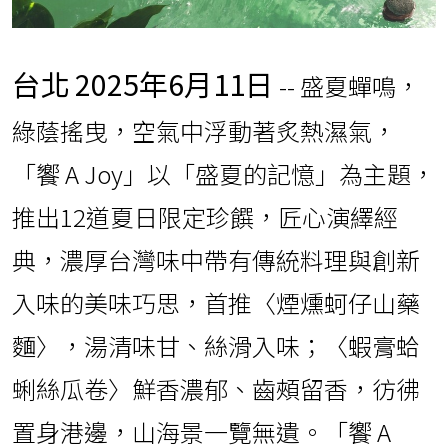
台北
2025年6月11日
-- 盛夏蟬鳴，
綠蔭搖曳，空氣中浮動著炙熱濕氣，
「饗 A Joy」以「盛夏的記憶」為主題，
推出12道夏日限定珍饌，匠心演繹經
典，濃厚台灣味中帶有傳統料理與創新
入味的美味巧思，首推〈煙燻蚵仔山藥
麵〉，湯清味甘、絲滑入味；〈蝦膏蛤
蜊絲瓜卷〉鮮香濃郁、齒頰留香，彷彿
置身港邊，山海景一覽無遺。「饗 A