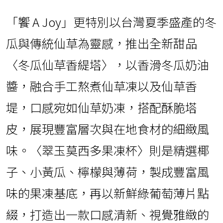
「饗 A Joy」更特別以台灣夏季盛產的冬
瓜與傳統仙草為靈感，推出全新甜品
〈冬瓜仙草香緹塔〉，以香滑冬瓜奶油
醬，融合手工熬煮仙草凍以及仙草香
堤，口感宛如仙草奶凍，搭配酥脆塔
皮，展現豐富層次與在地食材的細緻風
味。〈翠玉莫西多果凍杯〉則是精選椰
子、小黃瓜、檸檬與薄荷，製成豐富風
味的果凍基底，再以新鮮綠葡萄薄片點
綴，打造出一款口感清新、視覺雅緻的