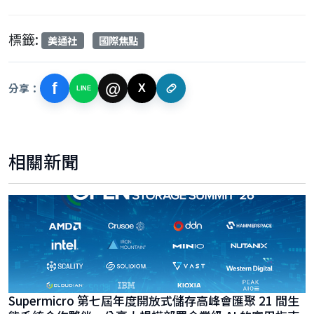
標籤:
美通社
國際焦點
f
@
分享：
X
LINE
相關新聞
Supermicro 第七屆年度開放式儲存高峰會匯聚 21 間生