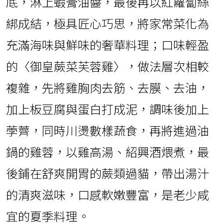
底，淋上蝦膏油醬，最後再以紅蘿蔔絲
綁成結，極具匠心巧思，將家常菜化為
充滿海味與鮮味的奢華料理；口味輕盈
的〈御皇蕨菜芙蓉雞〉，做法層次相較
複雜，先將雞胸肉去筋、去膜、去油，
加上板豆腐與蛋白打成泥，調味後加上
荸薺，同時川燙數樣蔬食，再將進過油
鍋的雞蓉，以雞高湯、紹興酒煨煮，最
後鋪在舒爽開胃的蕨類過貓，帶出湯汁
的清爽滋味，口感軟嫩豐富，是老少咸
宜的夏季料理。