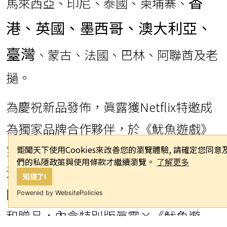
風靡全球的Young-hee遊戲機，其引發
的模仿熱潮與線上挑戰席捲全網。套裝
另附收藏級燒酒杯組，每只杯底暗藏糖
餅圖案，以互動設計致敬劇中經典遊
戲。此次深度合作延續了2024年末在韓
國、日本、澳大利亞、墨西哥四國大獲
成功的第二季聯名企劃。彼次發售所有
鉅聞天下使用Cookies來改善您的瀏覽體驗, 請確定您同意
們的私隱政策與使用條款才繼續瀏覽。
了解更多
產品一月內售罄，Young-hee遊戲機相
知道了!
關內容在YouTube及Instagram等社交平
Powered by WebsitePolicies
臺累計播放量突破1億次。應多國市場強