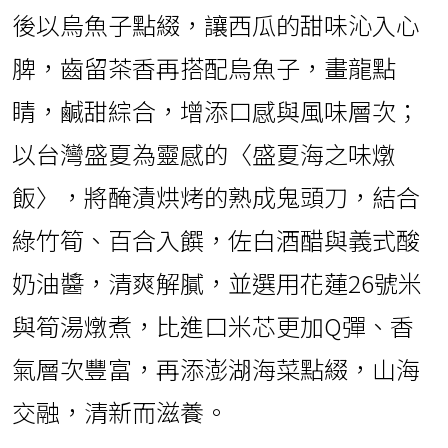
後以烏魚子點綴，讓西瓜的甜味沁入心
脾，齒留茶香再搭配烏魚子，畫龍點
睛，鹹甜綜合，增添口感與風味層次；
以台灣盛夏為靈感的〈盛夏海之味燉
飯〉，將醃漬烘烤的熟成鬼頭刀，結合
綠竹筍、百合入饌，佐白酒醋與義式酸
奶油醬，清爽解膩，並選用花蓮26號米
與筍湯燉煮，比進口米芯更加Q彈、香
氣層次豐富，再添澎湖海菜點綴，山海
交融，清新而滋養。