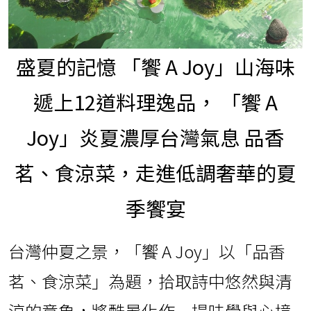
盛夏的記憶 「饗 A Joy」山海味
遞上12道料理逸品， 「饗 A
Joy」炎夏濃厚台灣氣息 品香
茗、食涼菜，走進低調奢華的夏
季饗宴
台灣仲夏之景，「饗 A Joy」以「品香
茗、食涼菜」為題，拾取詩中悠然與清
涼的意象，將酷暑化作一場味覺與心境