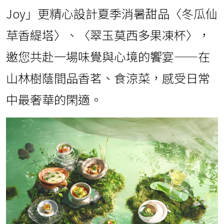
Joy」更精心設計夏季消暑甜品〈冬瓜仙
草香緹塔〉、〈翠玉莫西多果凍杯〉，
邀您共赴一場味覺與心境的饗宴——在
山林樹蔭間品香茗、食涼菜，感受日常
中最奢華的閑適。