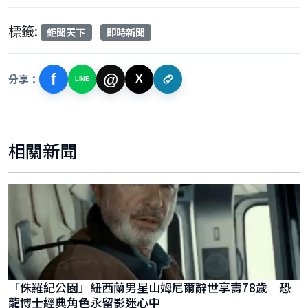
標籤:
鉅聞天下
即時新聞
f
@
分享：
X
LINE
相關新聞
「侏羅紀公園」紐西蘭男星山姆尼爾辭世享壽78歲 恐
龍博士經典角色永留影迷心中