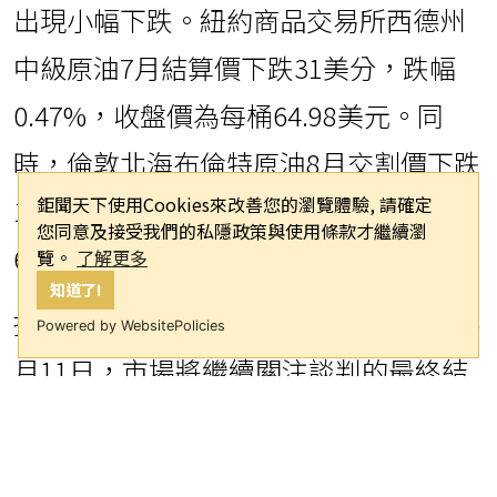
出現小幅下跌。紐約商品交易所西德州
中級原油7月結算價下跌31美分，跌幅
0.47%，收盤價為每桶64.98美元。同
時，倫敦北海布倫特原油8月交割價下跌
鉅聞天下使用Cookies來改善您的瀏覽體驗, 請確定
17美分，跌幅0.25%，收盤價為每桶
您同意及接受我們的私隱政策與使用條款才繼續瀏
66.87美元。
覽。
了解更多
知道了!
據報導，此輪美中貿易談判可能持續至6
Powered by WebsitePolicies
月11日，市場將繼續關注談判的最終結
果及其對全球貿易和經濟的潛在影響。