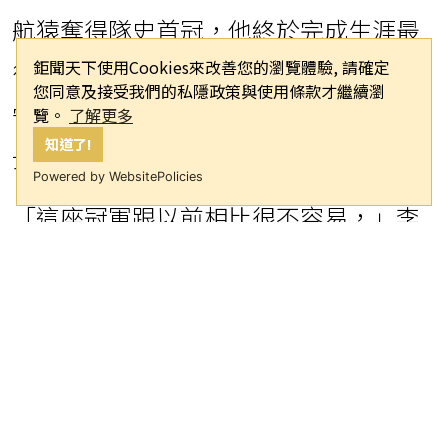
航猿奪得隊史首冠，他終於完成生涯最
鉅聞天下使用Cookies來改善您的瀏覽體驗, 請確定
後一塊拼圖。本場比賽他貢獻8分，在防
您同意及接受我們的私隱政策與使用條款才繼續瀏
守端展現極高價值，特別是成功限制勇
覽。
了解更多
知道了!
士洋將金恩的發揮。
Powered by WebsitePolicies
「這座冠軍跟以前相比很不容易，」李
家慷在賽後媒體聯訪中坦言，「從一開
始不被看好，到現在拿到隊史首座冠
軍，讓我內心很想哭。」他也分享比賽
中一度落後時的心態：「不到最後1秒不
能放棄。」