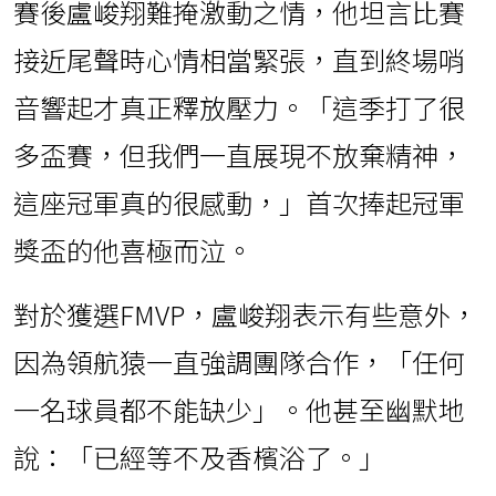
賽後盧峻翔難掩激動之情，他坦言比賽
接近尾聲時心情相當緊張，直到終場哨
音響起才真正釋放壓力。「這季打了很
多盃賽，但我們一直展現不放棄精神，
這座冠軍真的很感動，」首次捧起冠軍
獎盃的他喜極而泣。
對於獲選FMVP，盧峻翔表示有些意外，
因為領航猿一直強調團隊合作，「任何
一名球員都不能缺少」。他甚至幽默地
說：「已經等不及香檳浴了。」