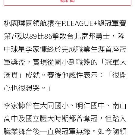
桃園璞園領航猿在P.LEAGUE+總冠軍賽
第7戰以89比86擊敗台北富邦勇士，隊
中球星李家慷終於完成職業生涯首座冠
軍獎盃，實現從國小到職籃的「冠軍大
滿貫」成就。賽後他感性表示：「很開
心也很想哭。」
李家慷曾在大同國小、明仁國中、南山
高中及國立體大時期都曾奪冠，但踏入
職業舞台後一直與冠軍無緣。如今隨領