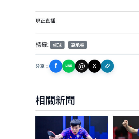
現正直播
標籤:
桌球
高承睿
f
@
分享：
X
LINE
相關新聞