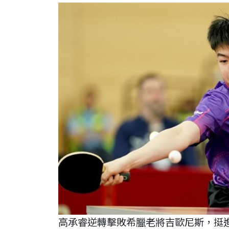
高承睿逆轉擊敗希臘老將吉歐尼斯，挺