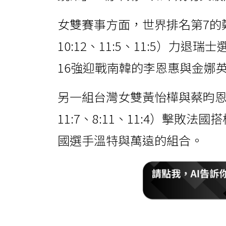
女雙賽事方面，世界排名第7的鄭
10:12、11:5、11:5）力
16強迎戰南韓的李恩惠與金娜
另一組台灣女雙黃怡樺與蔡昀恩也
11:7、8:11、11:4）擊
國選手溫特與萬遠的組合。