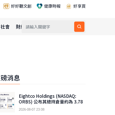
好好聽文創
健康時報
好享買
社會
財經
公益
重磅消息
Eightco Holdings (NASDAQ:
ORBS) 公布其總持倉量約為 3.78
億美元，當中包括 OpenAI、
2026-08-07 23:08
Beast Industries、超過 16,000