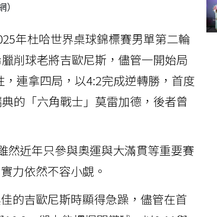
網）
025年杜哈世界桌球錦標賽男單第二輪
希臘削球老將吉歐尼斯，儘管一開始局
性，連拿四局，以4:2完成逆轉勝，首度
瑞典的「六角戰士」莫雷加德，後者曾
，雖然近年只參與奧運與大滿貫等重要賽
，實力依然不容小覷。
俱佳的吉歐尼斯時顯得急躁，儘管在首