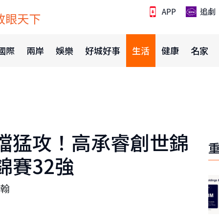
APP
追劇
放眼天下
國際
兩岸
娛樂
好城好事
生活
健康
名家
擋猛攻！高承睿創世錦
錦賽32強
翰