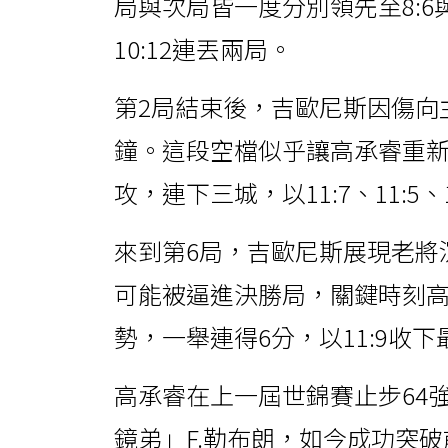
局與次局皆一度分別領先至8:6與
10:12連丟兩局。
第2局結束後，吉歐尼斯因傷向
鐘。這段空檔似乎讓高承睿重新
攻，連下三城，以11:7、11:5、
來到第6局，吉歐尼斯展現老將
可能被逼進決勝局，關鍵時刻
勢，一舉連得6分，以11:9收
高承睿在上一屆世錦賽止步64強
鏡弟」F.勒布朗，如今成功突