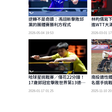
逆轉不是奇蹟：馮翊新擊敗邱
林昀儒寫
黨的團體賽勝利方程式
進WTT大
全力備戰
2026-05-04 19:53
2026-03-01 17
哈球星挑戰賽／僅花22分鐘！
南投適性體
17歲郭冠宏擊敗世界第13德國
名選手挑
名將 晉級16強
2026-01-17 01:25
2025-11-10 20