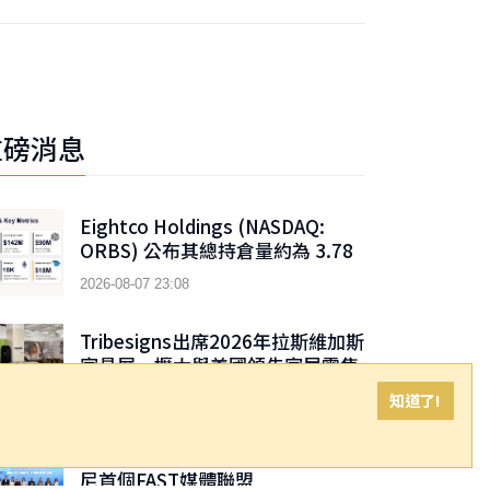
重磅消息
Eightco Holdings (NASDAQ:
ORBS) 公布其總持倉量約為 3.78
億美元，當中包括 OpenAI、
2026-08-07 23:08
Beast Industries、超過 16,000
枚以太幣及近 3.02 億枚 WLD 代幣
Tribesigns出席2026年拉斯維加斯
家具展，擴大與美國領先家居零售
商的合作
知道了!
2026-08-07 21:15
Coolita聯合頭部廣電機構成立印
尼首個FAST媒體聯盟