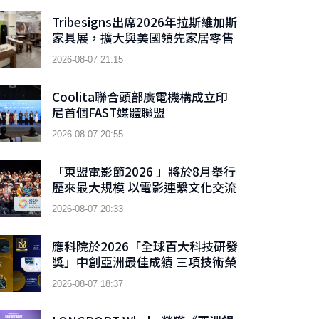
枚以太幣及近 3.02 億枚 WLD 代幣
Tribesigns出席2026年拉斯維加斯
家具展，擴大與美國領先家居零售
商的合作
2026-08-07 21:15
Coolita聯合頭部廣電機構成立印
尼首個FAST媒體聯盟
2026-08-07 20:55
「東盟電影節2026 」將於8月舉行
歷來最大規模 以電影連繫文化交流
2026-08-07 20:33
應科院於2026「全球百大科技研發
獎」中創亞洲最佳成績 三項技術榮
膺全球百大創新獎項
2026-08-07 18:37