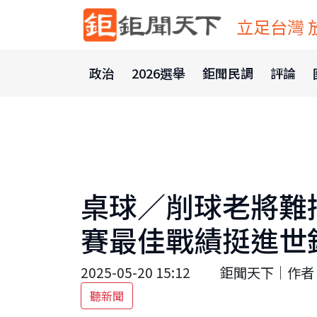
立足台灣 
政治
2026選舉
鉅聞民調
評論
桌球／削球老將難
賽最佳戰績挺進世
2025-05-20 15:12
鉅聞天下｜作者 
聽新聞