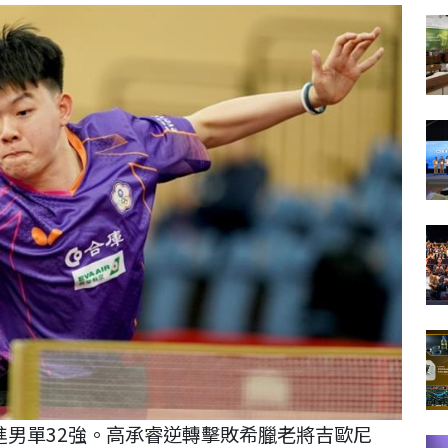
進男單32強。高承睿逆轉擊敗希臘老將吉歐尼