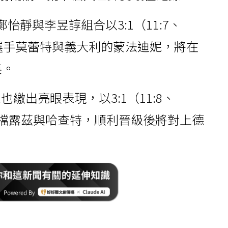
怡靜與李昱諄組合以3:1（11:7、
退瑞士選手莫蕾特與義大利的蒙法迪妮，將在
英。
繳出亮眼表現，以3:1（11:8、
敗法國搭檔露茲與哈查特，順利晉級後將對上德