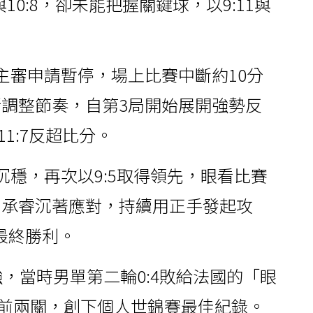
10:8，卻未能把握關鍵球，以9:11與
主審申請暫停，場上比賽中斷約10分
調整節奏，自第3局開始展開強勢反
11:7反超比分。
沉穩，再次以9:5取得領先，眼看比賽
高承睿沉著應對，持續用正手發起攻
下最終勝利。
，當時男單第二輪0:4敗給法國的「眼
破前兩關，創下個人世錦賽最佳紀錄。