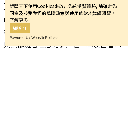
東京都澀谷區惠比壽）在日本運營著24
家酒店（總計7671間客房）。在日本最
受歡迎的旅遊目的地之一——沖繩，新
的景點不斷湧現，我們現在提供三種住
宿選擇，這些選擇都配備了新服務並進
行了翻新，從便捷的城市酒店到愜意的
度假酒店，一應俱全。
在世界遺產地的入口——名護市的沖繩
東方水療度假村酒店(Oriental Hotel
Okinawa Resort & Spa)，您可以領略山