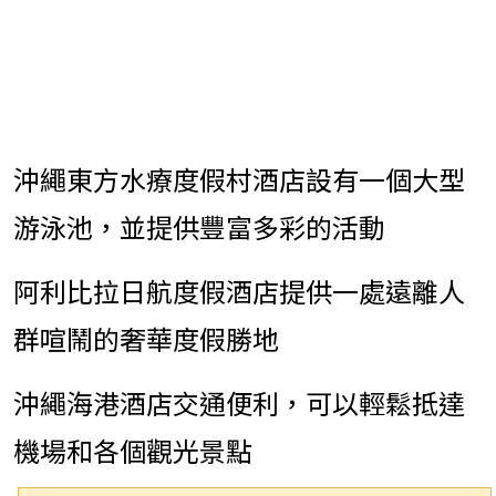
沖繩東方水療度假村酒店設有一個大型
游泳池，並提供豐富多彩的活動
阿利比拉日航度假酒店提供一處遠離人
群喧鬧的奢華度假勝地
沖繩海港酒店交通便利，可以輕鬆抵達
鉅聞天下使用Cookies來改善您的瀏覽體驗, 請確定
機場和各個觀光景點
您同意及接受我們的私隱政策與使用條款才繼續瀏
覽。
了解更多
東京
2025年5月20日
-- Hotel
知道了!
Powered by WebsitePolicies
Management Japan Co., Ltd.（代表取
締役：荒木潤一(Junichi Araki)；總部：