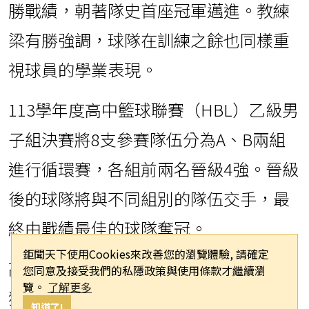
勝戰績，朝著隊史首座冠軍邁進。教練
梁有勝強調，球隊在訓練之餘也同樣重
視球員的學業表現。
113學年度高中籃球聯賽（HBL）乙級男
子組決賽將8支參賽隊伍分為A、B兩組
進行循環賽，各組前兩名晉級4強。晉級
後的球隊將與不同組別的隊伍交手，最
終由戰績最佳的球隊奪冠。
鉅聞天下使用Cookies來改善您的瀏覽體驗, 請確定
高師附中過去曾兩度在HBL乙級賽事中
您同意及接受我們的私隱政策與使用條款才繼續瀏
覽。
了解更多
獲得亞軍，但始終未能奪冠。本季再次
知道了!