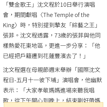
「雙金歌王」沈文程於10日舉行演唱
會，期間獻唱〈The Temple of the
King〉時，特別提到摯友「綜藝之王」
張菲。沈文程透露，73歲的張菲與他同
樣熱愛花東地區，更進一步分享：「他
已經把戶籍遷到花蓮豐濱去了！」
沈文程選在母親節週末舉辦「國際沈文
程日-五月十一彼下埔」演唱會，他幽默
表示：「大家孝敬媽媽進場來聽我唱
歌，從下午開心到晚上，結束剛好帶媽