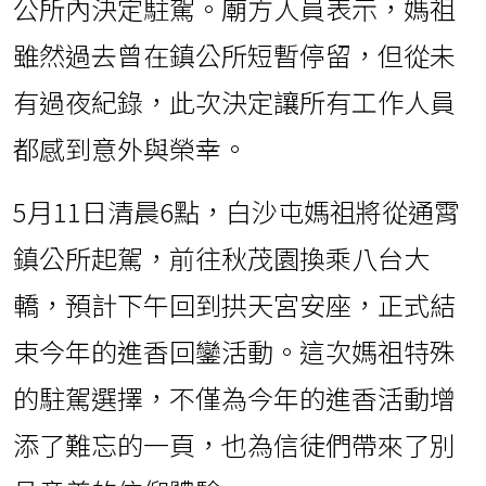
公所內決定駐駕。廟方人員表示，媽祖
雖然過去曾在鎮公所短暫停留，但從未
有過夜紀錄，此次決定讓所有工作人員
都感到意外與榮幸。
5月11日清晨6點，白沙屯媽祖將從通霄
鎮公所起駕，前往秋茂園換乘八台大
轎，預計下午回到拱天宮安座，正式結
束今年的進香回鑾活動。這次媽祖特殊
的駐駕選擇，不僅為今年的進香活動增
添了難忘的一頁，也為信徒們帶來了別