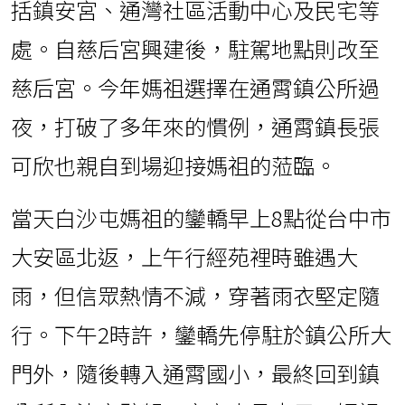
括鎮安宮、通灣社區活動中心及民宅等
處。自慈后宮興建後，駐駕地點則改至
慈后宮。今年媽祖選擇在通霄鎮公所過
夜，打破了多年來的慣例，通霄鎮長張
可欣也親自到場迎接媽祖的蒞臨。
當天白沙屯媽祖的鑾轎早上8點從台中市
大安區北返，上午行經苑裡時雖遇大
雨，但信眾熱情不減，穿著雨衣堅定隨
行。下午2時許，鑾轎先停駐於鎮公所大
門外，隨後轉入通霄國小，最終回到鎮