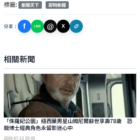
標籤:
鉅聞天下
即時新聞
f
@
分享：
X
LINE
相關新聞
「侏羅紀公園」紐西蘭男星山姆尼爾辭世享壽78歲 恐
龍博士經典角色永留影迷心中
2026-07-13 20:05