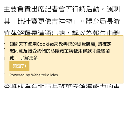
主要負責出席記者會等行銷活動，諷刺
其「比壯寶更像吉祥物」。體育局長游
竹萍解釋是溝通出錯，誤以為報告由體
鉅聞天下使用Cookies來改善您的瀏覽體驗, 請確定
育局負責，並表示林哲宏當天是陪同副
您同意及接受我們的私隱政策與使用條款才繼續瀏
市長林奕華拜會奧委會。
覽。
了解更多
知道了!
會議主席秦慧珠強調，世壯運的成功與
Powered by WebsitePolicies
否將成為台北市長蔣萬安領導能力的重
要指標。她表示，雖然執行長是林哲
宏，但雙北首長都是指標性人物，然而
賽事面臨場館條件不佳、人事變動等挑