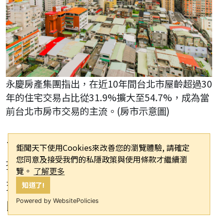
永慶房產集團指出，在近10年間台北市屋齡超過30
年的住宅交易占比從31.9%擴大至54.7%，成為當
前台北市房市交易的主流。(房市示意圖)
台北市因開發早，老宅眾多，隨著時代
鉅聞天下使用Cookies來改善您的瀏覽體驗, 請確定
您同意及接受我們的私隱政策與使用條款才繼續瀏
推移，也連帶造成台北市各屋齡住宅的
覽。
了解更多
交易占比出現明顯變化。永慶房產集團
知道了!
比較2015年至2024年十年間，台北市不
Powered by WebsitePolicies