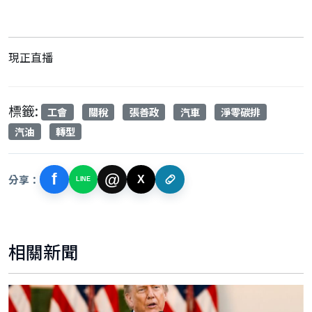
現正直播
標籤:
工會
關稅
張善政
汽車
淨零碳排
汽油
轉型
f
@
分享：
X
LINE
相關新聞