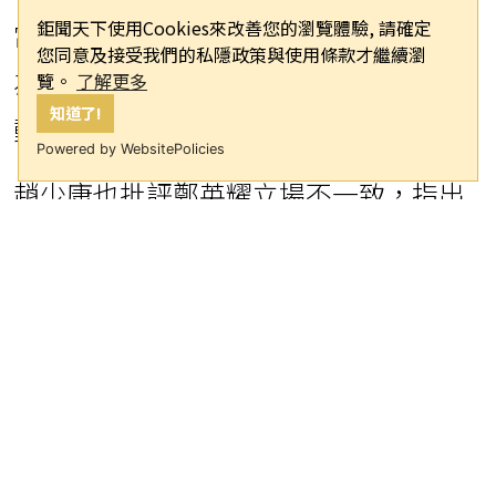
鉅聞天下使用Cookies來改善您的瀏覽體驗, 請確定
當他參選副總統時，多所學校以此法條
您同意及接受我們的私隱政策與使用條款才繼續瀏
為由，拒絕學生申請場地舉辦演講活
覽。
了解更多
知道了!
動。
Powered by WebsitePolicies
趙少康也批評鄭英耀立場不一致，指出
「黨政軍退出校園」原是民進黨的主
張，如今卻對民進黨在校園內的政治活
動持支持態度。他呼籲有良知的大學教
授應該挺身而出，共同維護大學的獨立
自主。
最後，趙少康指責鄭英耀公開支持「台