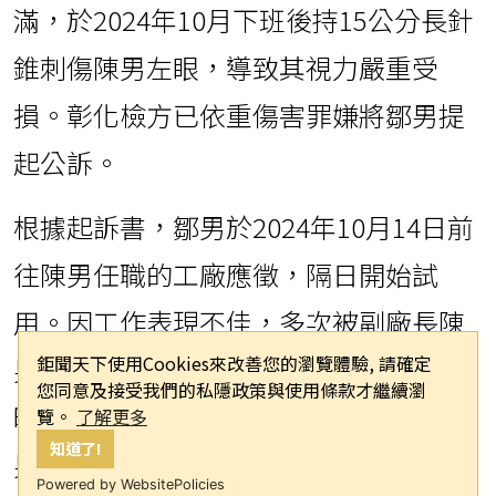
滿，於2024年10月下班後持15公分長針
錐刺傷陳男左眼，導致其視力嚴重受
損。彰化檢方已依重傷害罪嫌將鄒男提
起公訴。
根據起訴書，鄒男於2024年10月14日前
往陳男任職的工廠應徵，隔日開始試
用。因工作表現不佳，多次被副廠長陳
鉅聞天下使用Cookies來改善您的瀏覽體驗, 請確定
男責罵，雙方因此產生口角。同日晚間8
您同意及接受我們的私隱政策與使用條款才繼續瀏
時30分許，鄒男返回工廠門口抽菸，陳
覽。
了解更多
知道了!
男與同事謝男上前制止，告知廠區存放
Powered by WebsitePolicies