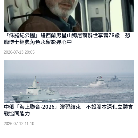
「侏羅紀公園」紐西蘭男星山姆尼爾辭世享壽78歲 恐
龍博士經典角色永留影迷心中
2026-07-13 20:05
中俄「海上聯合-2026」演習結束 不設腳本深化立體實
戰協同能力
2026-07-12 11:10