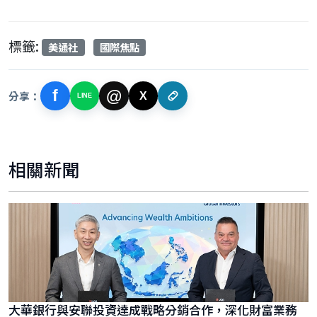
標籤:
美通社
國際焦點
f
@
分享：
X
LINE
相關新聞
大華銀行與安聯投資達成戰略分銷合作，深化財富業務