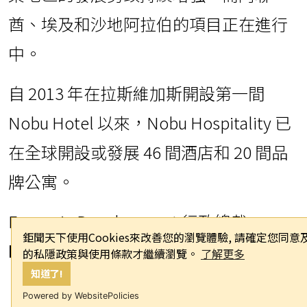
酋、埃及和沙地阿拉伯的項目正在進行
中。
自 2013 年在拉斯維加斯開設第一間
Nobu Hotel 以來，Nobu Hospitality 已
在全球開設或發展 46 間酒店和 20 間品
牌公寓。
Enevoria Development 行政總裁
Evgeniy Yakubovskii
表示：
鉅聞天下使用Cookies來改善您的瀏覽體驗, 請確定您同
的私隱政策與使用條款才繼續瀏覽。
了解更多
「
我們非常高興能夠繼續我們與 Nobu
知道了!
的合作關係，在阿曼的馬斯喀特打造一
Powered by WebsitePolicies