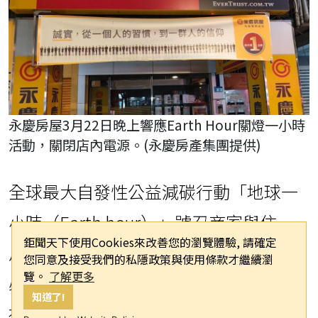
永慶房屋3月22日晚上響應Earth Hour關燈一小時
活動，關閉店內電源。(永慶房產集團提供)
全球最大自發性公益減碳行動「地球一
小時（Earth hour）」號召商家與住
鉅聞天下使用Cookies來改善您的瀏覽體驗, 請確定
戶，在3/22晚上8點30分至9點30關閉不
您同意及接受我們的私隱政策與使用條款才繼續瀏
覽。
了解更多
必要的電源，希望藉此活動提醒大眾重
知道了!
視全球暖化議題。永慶房屋響應新北市