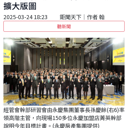
擴大版圖
2025-03-24 18:23
鉅聞天下｜作者 翰
聽新聞
經管會幹部研習會由永慶集團董事長孫慶餘(右6)率
領高階主管，向現場150多位永慶加盟店菁英幹部
說明今年目標計畫。(永慶房產集團提供)