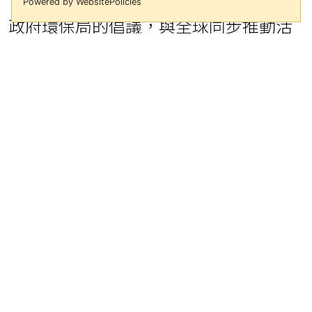
Powered by WebsitePolicies
政府環保局的倡議，與全球同步推動活
動，串聯板橋區多家門市一起關燈，以
實際行動來關燈減碳愛地球，也藉此呼
籲在全球氣候變遷下，每個人無論年
齡、身份，都能為改變世界盡一份心
力。
主動關閉電源！永慶房屋以實際行動保
衛地球