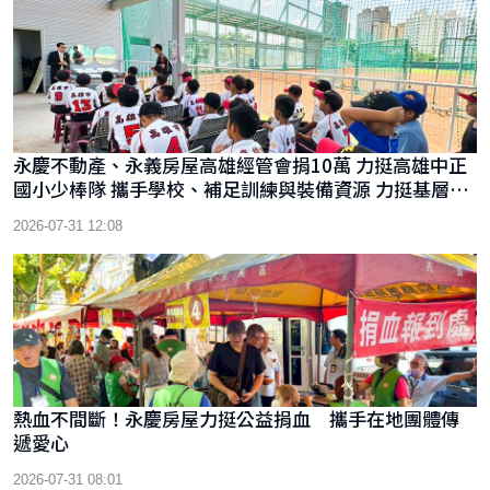
永慶不動產、永義房屋高雄經管會捐10萬 力挺高雄中正
國小少棒隊 攜手學校、補足訓練與裝備資源 力挺基層棒
球
2026-07-31 12:08
熱血不間斷！永慶房屋力挺公益捐血 攜手在地團體傳
遞愛心
2026-07-31 08:01