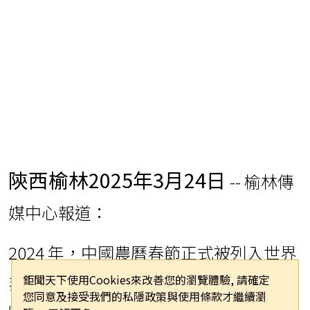
陝西榆林
2025年3月24日
-- 榆林傳
媒中心報道：
2024 年，中國農曆春節正式被列入世界
非物質文化遺產名錄，全球 20 多個國家
將其列為法定節假日，約五分之一的世
界人口共慶佳節。在長城要塞榆林古
城，這座融合中原與塞北文化的絲路驛
站，我們見證了非遺傳承的獨特年味。
鉅聞天下使用Cookies來改善您的瀏覽體驗, 請確定
您同意及接受我們的私隱政策與使用條款才繼續瀏