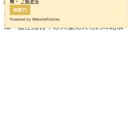
覽。
了解更多
知道了!
《「歪果仁」的榆林年》之指尖上的春节
Powered by WebsitePolicies
在榆陽非遺保護中心，銀匠楊氏家族傳
承5代人的花絲鑲嵌技藝令人驚歎。源自
明代的榆林銀飾融合遊牧與中原審美，
歷經數十道鏨刻工序。外國友人嘗試製
作中國結銀飾後感歎：「這種精密工藝
讓我們重新理解中國人的匠心。」
在隔壁的泥塑工坊內，崔師傅正用黃土
塑造陝北百態。起源於明清的榆林泥