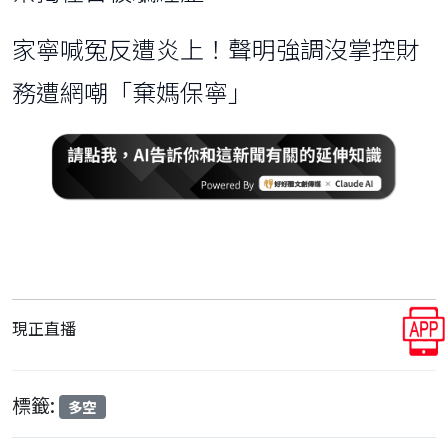
家寧喊冤反遭炎上！聲明強調沒掌控財
務遭網嘲「棄媽保寧」
現正直播
標籤:
多空