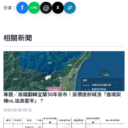
f
@
分享：
X
LINE
相關新聞
專題／高鐵翻轉宜蘭50年房市！房價提前喊漲「進場契
機vs.追高套牢」？
2026-08-06 09:31