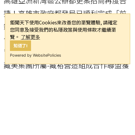
高雄亞洲新灣區公辦都更案招商再度告
捷！高雄市政府都發局已順利完成「前
鉅聞天下使用Cookies來改善您的瀏覽體驗, 請確定
鎮亞灣智慧公宅公辦都更案」實施者綜
您同意及接受我們的私隱政策與使用條款才繼續瀏
覽。
了解更多
合評選程序，評選結果由國揚集團子公
知道了!
司-威力國際開發股份有限公司領銜，與
Powered by WebsitePolicies
藏美集團所屬-藏裕營造組成合作聯盟獲
選最優申請人，全案預估投資金額達110
億以上，未來將為亞洲新灣區提供650戶
以上之社會住宅，落實居住正義。