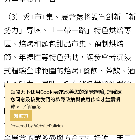
（3）秀+市+集。展會還將設置創新「新
勢力」專區、「一帶一路」特色烘焙專
區、焙烤和麵包甜品市集、預制烘焙
節、年禮匯等特色活動，讓參會者沉浸
式體驗全球範圍的焙烤+餐飲、茶飲、酒
店的魅力。同時，還有諸多烘焙社群的
鉅聞天下使用Cookies來改善您的瀏覽體驗, 請確定
公開沙龍、閉門會、「私董會」在展會
您同意及接受我們的私隱政策與使用條款才繼續瀏
覽。
了解更多
同期舉辦，參展企業的客戶答謝與新品
知道了!
發佈會不計其數。Bakery China主辦方
Powered by WebsitePolicies
與展會的眾多參與方合力打造獨一無二