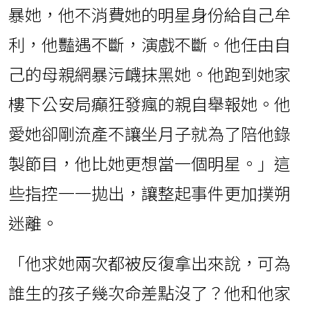
暴她，他不消費她的明星身份給自己牟
利，他豔遇不斷，演戲不斷。他任由自
己的母親網暴污衊抹黑她。他跑到她家
樓下公安局癲狂發瘋的親自舉報她。他
愛她卻剛流產不讓坐月子就為了陪他錄
製節目，他比她更想當一個明星。」這
些指控一一拋出，讓整起事件更加撲朔
迷離。
「他求她兩次都被反復拿出來說，可為
誰生的孩子幾次命差點沒了？他和他家