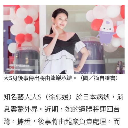
大S身後事傳出將由龍巖承辦。（圖／摘自臉書）
知名藝人大S（徐熙媛）於日本病逝，消
息震驚外界。近期，她的遺體將運回台
灣，據悉，後事將由龍巖負責處理，而