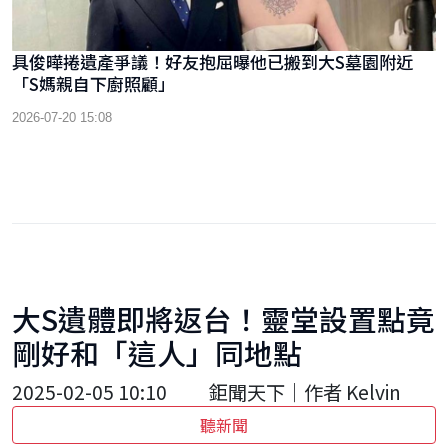
具俊曄捲遺產爭議！好友抱屈曝他已搬到大S墓園附近
「S媽親自下廚照顧」
2026-07-20 15:08
大S遺體即將返台！靈堂設置點竟
剛好和「這人」同地點
2025-02-05 10:10
鉅聞天下｜作者 Kelvin
聽新聞