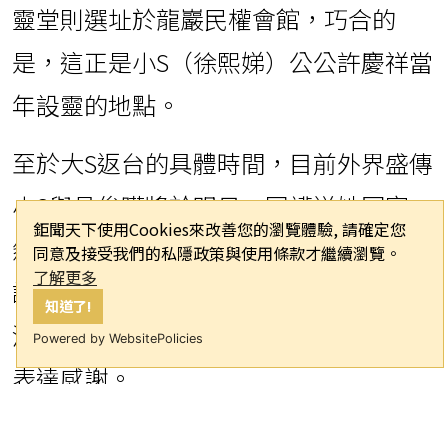
靈堂則選址於龍巖民權會館，巧合的
鉅聞天下使用Cookies來改善您的瀏覽體驗, 請確定
您同意及接受我們的私隱政策與使用條款才繼續瀏
是，這正是小S（徐熙娣）公公許慶祥當
覽。
了解更多
知道了!
年設靈的地點。
Powered by WebsitePolicies
至於大S返台的具體時間，目前外界盛傳
小S與具俊曄將於明日一同護送她回家。
然而，小S昨日透過經紀人發表聲明，強
調班機時間將不對外公開，若有進一步
消息，會再通知媒體，並對各界的關心
表達感謝。