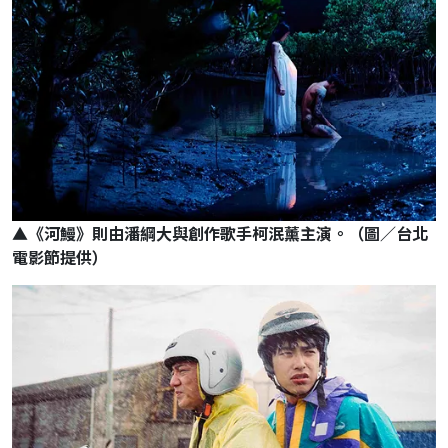
▲《河鰻》則由潘綱大與創作歌手柯泯薰主演。（圖／台北
電影節提供）