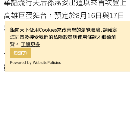
華語流行天后孫燕姿出道以來首次登上
高雄巨蛋舞台，預定於8月16日與17日
舉辦「就在日落以後」25週年巡演，這
鉅聞天下使用Cookies來改善您的瀏覽體驗, 請確定
您同意及接受我們的私隱政策與使用條款才繼續瀏
也是她今年在台灣的唯一場次。門票於
覽。
了解更多
今日中午正式開賣後，在短短90秒內全
知道了!
Powered by WebsitePolicies
數售罄，瞬間秒殺，主辦單位也確認此
次將不會加場。
演唱會消息一釋出，立刻在網路掀起討
論熱潮，兩場共計2萬2千張門票瞬間被
搶購一空，搶票失敗的粉絲湧入社群哀