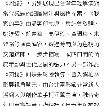
《河鰻》，分別展現出台灣年輕導演對
當代議題的細膩關注與風格探索。《我
家的事》由潘客印執導，集結曾敬驊、
姚淳耀、藍葦華、高伊玲、黃珮琪、朱
羿銘等演員陣容，透過時間與角色視角
交錯鋪陳，一步步描寫一家四口間的情
感牽動與世代之間的張力。另一部作品
《河鰻》則是朱駿騰執導、曾入選柏林
影展視角單元，由台北電影節非常新人
潘綱大與創作歌手柯泯薰主演，融合奇
幻與寫實語彙，描繪社子島青年與神祕