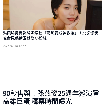
洪佩瑜鼻竇炎險毀演出「颱風竟成神救援」！北影頒獎
後台見翁倩玉秒變小粉絲
2026-07-18 12:43
90秒售罄！孫燕姿25週年巡演登
高雄巨蛋 釋票時間曝光