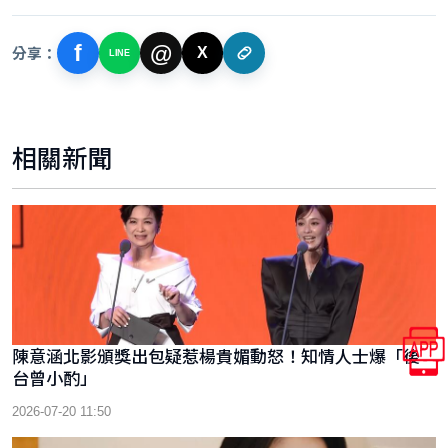
f
@
分享：
X
LINE
相關新聞
陳意涵北影頒獎出包疑惹楊貴媚動怒！知情人士爆「後
台曾小酌」
2026-07-20 11:50