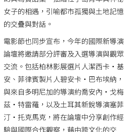
女子的相遇，引喻都市孤獨與土地記憶
的交疊與對話。
電影節也同步宣布，今年的國際新導演
論壇將邀請部分評審及入選導演與觀眾
交流。包括柏林影展選片人潔西卡・基
安、菲律賓製片人碧安卡・巴布埃納，
與來自多明尼加的導演約喬安內・戈梅
茲・特雷羅，以及土耳其新銳導演塞菲
汀・托克馬克，將在論壇中分享創作經
驗與國際合作觀察，藉由跨文化的交